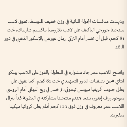
وشهدت منافسات الجولة الثانية في وزن خفيف المتوسط، تفوق لاعب
منتخبنا جورجي الباكيف على لاعب بلاروسيا ماكسيم شارنياك، تحت
81 كجم، قبل أن يخسر أمام التركي إرمان غورغن بالإسكور الذهبي في دور
الـ 16.
وافتتح اللاعب عمر جاد مشواره في البطولة بالفوز على اللاعب بيتكو
ايتاي ضمن تصفيات الدور التمهيدي تحت 81 كجم، كما تفوق على
بطل جنوب أفريقيا ميوسن تيموثي، ثم خسر في ربع النهائي أمام الروسي
سوخوباروف إيغور، بينما يختتم منتخبنا مشاركته في البطولة غداً بنزال
اللاعب عمر معروف في وزن فوق 100 كجم أمام بطل كرواتيا ميكيتا
سفيريد.