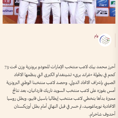
وام
أحرز محمد بيك لاعب منتخب الإمارات للجودو برونزية وزن تحت 73
كجم في بطولة «غراند برى» تشينغداو الكبرى التي ينظمها الاتحاد
الصيني بإشراف الاتحاد الدولي. وحصد لاعب منتخبنا الوطني البرونزية
أمس بفوزه على لاعب منتخب السويد ناريك فاردانيان، بعد نتائج
مميزة بدأها بتخطي لاعب منتخب إيطاليا باسيل فابيو، وبطل روسيا
الاتحادية نورماغوميد، ثم خسر في قبل النهائي أمام بطل أوزبكستان
أحدوف شاخرام.