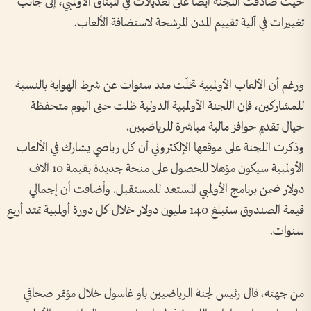
حيث صادقت اللجنة أيضا على تعديلات في الميثاق الأولمبي، إلى جانب
تغييرات في آلية تقييم المدن المرشحة لاستضافة الألعاب.
ورغم أن الألعاب الأولمبية تخلّت منذ سنوات عن شرط الهواية بالنسبة
للمشاركين، فإن اللجنة الأولمبية الدولية ظلت حتى اليوم متحفظة
حيال تقديم حوافز مالية مباشرة للرياضيين.
وذكرت اللجنة على موقعها الإلكتروني أن كل رياضي يشارك في الألعاب
الأولمبية سيكون مؤهلا للحصول على منحة جديدة بقيمة 10 آلاف
دولار ضمن برنامج الأولمبي المستعد للمستقبل. وأضافت أن إجمالي
قيمة الصندوق ستبلغ 140 مليون دولار خلال كل دورة أولمبية تمتد أربع
سنوات.
من جهته، قال رئيس لجنة الرياضيين باو غاسول خلال مؤتمر صحافي