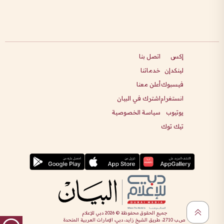
إكس
اتصل بنا
لينكدإن
خدماتنا
فيسبوك
أعلن معنا
انستغرام
اشترك في البيان
يوتيوب
سياسة الخصوصية
تيك توك
جميع الحقوق محفوظة ©
2026
دبي للإعلام
ص.ب 2710، طريق الشيخ زايد، دبي، الإمارات العربية المتحدة