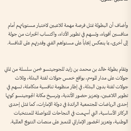
وأضاف أن البطولة تمثل فرصة مهمة للاعبين لاختبار مستوياتهم أمام
منافسين أقوياء، وتسهم في تطوير الأداء، واكتساب الخبرات من جولة
إلى أخرى، بما ينعكس إيجاباً على مستواهم الفني وقدرتهم على المنافسة.
وتقام بطولة خالد بن محمد بن زايد للجوجيتسو ضمن سلسلة من ثماني
جولات على مدار الموسم، بواقع خمس جولات لفئة البدلة، وثلاث
جولات لفئة بدون البدلة، في إطار منظومة تنافسية متكاملة، تسهم في
تطوير اللاعبين، وتعزيز حضور الأندية، وترسيخ مكانة الجوجيتسو كونها
إحدى الرياضات المجتمعية الرائدة في دولة الإمارات، كما تمثل إحدى
الركائز الأساسية، التي أسهمت في النجاحات المتواصلة للمنتخبات
الوطنية، وتعزيز الحضور الإماراتي المتميز على منصات التتويج العالمية.