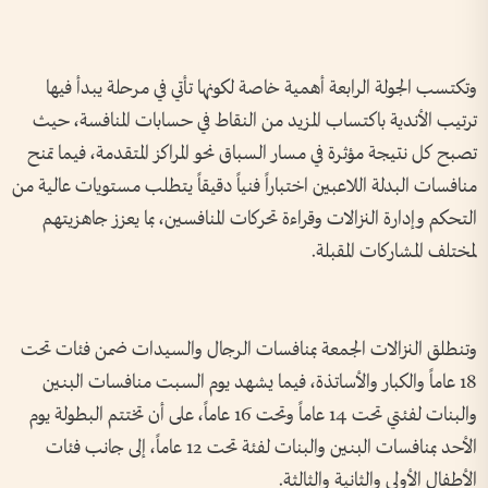
وتكتسب الجولة الرابعة أهمية خاصة لكونها تأتي في مرحلة يبدأ فيها
ترتيب الأندية باكتساب المزيد من النقاط في حسابات المنافسة، حيث
تصبح كل نتيجة مؤثرة في مسار السباق نحو المراكز المتقدمة، فيما تمنح
منافسات البدلة اللاعبين اختباراً فنياً دقيقاً يتطلب مستويات عالية من
التحكم وإدارة النزالات وقراءة تحركات المنافسين، بما يعزز جاهزيتهم
لمختلف المشاركات المقبلة.
وتنطلق النزالات الجمعة بمنافسات الرجال والسيدات ضمن فئات تحت
18 عاماً والكبار والأساتذة، فيما يشهد يوم السبت منافسات البنين
والبنات لفئتي تحت 14 عاماً وتحت 16 عاماً، على أن تختتم البطولة يوم
الأحد بمنافسات البنين والبنات لفئة تحت 12 عاماً، إلى جانب فئات
الأطفال الأولى والثانية والثالثة.