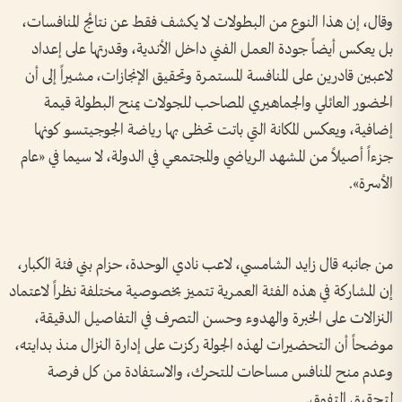
وقال، إن هذا النوع من البطولات لا يكشف فقط عن نتائج المنافسات،
بل يعكس أيضاً جودة العمل الفني داخل الأندية، وقدرتها على إعداد
لاعبين قادرين على المنافسة المستمرة وتحقيق الإنجازات، مشيراً إلى أن
الحضور العائلي والجماهيري المصاحب للجولات يمنح البطولة قيمة
إضافية، ويعكس المكانة التي باتت تحظى بها رياضة الجوجيتسو كونها
جزءاً أصيلاً من المشهد الرياضي والمجتمعي في الدولة، لا سيما في «عام
الأسرة».
من جانبه قال زايد الشامسي، لاعب نادي الوحدة، حزام بني فئة الكبار،
إن المشاركة في هذه الفئة العمرية تتميز بخصوصية مختلفة نظراً لاعتماد
النزالات على الخبرة والهدوء وحسن التصرف في التفاصيل الدقيقة،
موضحاً أن التحضيرات لهذه الجولة ركزت على إدارة النزال منذ بدايته،
وعدم منح المنافس مساحات للتحرك، والاستفادة من كل فرصة
لتحقيق التفوق.