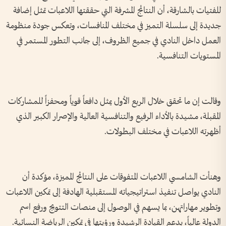
للفتيات بالشارقة، أن النتائج المشرفة التي حققتها اللاعبات تمثل إضافة
جديدة إلى سلسلة التميز في مختلف المنافسات، وتعكس جودة منظومة
العمل داخل النادي في جميع الظروف، إلى جانب التطور المستمر في
المستويات التنافسية.
وقالت إن ما تحقق خلال الربع الأول يمثل دافعاً قوياً ومحفزاً للمشاركات
المقبلة، مشيدة بالأداء الرفيع والتنافسية العالية والإصرار الكبير الذي
أظهرته اللاعبات في مختلف البطولات.
وهنأت الشامسي اللاعبات المتفوقات على النتائج المميزة، مؤكدة أن
النادي يواصل تنفيذ استراتيجياته المستقبلية الهادفة إلى تمكين اللاعبات
وتطوير مهاراتهن، بما يسهم في الوصول إلى منصات التتويج ورفع اسم
الدولة عالياً، بدعم القيادة الرشيدة ورؤيتها في تمكين الرياضة النسائية.