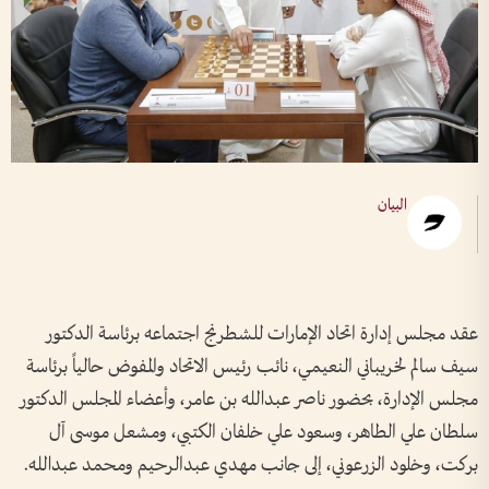
البيان
عقد مجلس إدارة اتحاد الإمارات للشطرنج اجتماعه برئاسة الدكتور
سيف سالم لخريباني النعيمي، نائب رئيس الاتحاد والمفوض حالياً برئاسة
مجلس الإدارة، بحضور ناصر عبدالله بن عامر، وأعضاء المجلس الدكتور
سلطان علي الطاهر، وسعود علي خلفان الكتبي، ومشعل موسى آل
بركت، وخلود الزرعوني، إلى جانب مهدي عبدالرحيم ومحمد عبدالله.