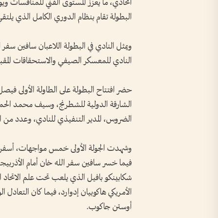
اتحادي، ما يعزز المستوى الفني للمنافسات و
البطولة تقام بنظام الدوري الكامل الذي يلت
ويمثل النادي في البطولة اللاعبان سافين سفر
النادي للمعسكر الصيفي والاستحقاقات المقبل
حضر افتتاح البطولة على الطاولة الأولى فيصل
الشارقة الدولية للشطرنج، وسيف محمد الحماد
الضروس، المدير التنفيذي للنادي، وعدد من
وشهدت الجولة الأولى خمس مواجهات، أسفرت
فيما خسر سافين سفر الله خان أمام الأذربيجا
شكابينكو بافيل الذي يلعب تحت علم الاتحاد ال
الأمريكي هاكوبيان إدوارد، فيما كان التعادل الو
أوستن جاكوب.