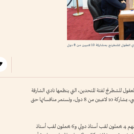
قول للشطرنج بمشاركة 10 لاعبين من 8 دول
ل للشطرنج لفئة المتحدين، التي ينظمها نادي الشارقة
الثقافي للشطرنج برعاية مجلس الشارقة الرياضي، بمشاركة 10 لاعبين من 8 دول، وتستمر منافساتها حتى
وتشهد البطولة مشاركة نخبة من اللاعبين، بينهم 4 يحملون لقب أستاذ دولي و6 يحملون لقب أستاذ