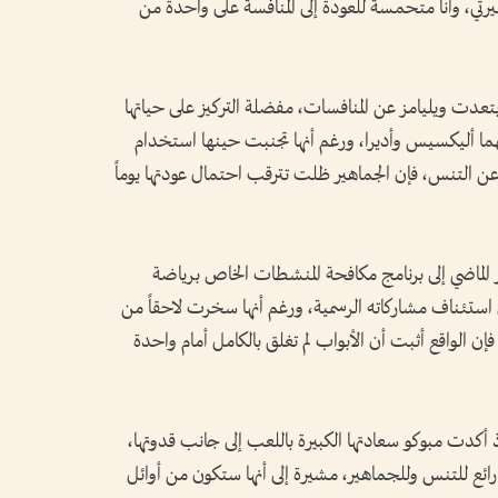
ي، وأنا متحمسة للعودة إلى المنافسة على واحدة من
مباراتها الأخيرة في نيويورك عام 2022، ابتعدت ويليامز عن المنافسات، مفضلة التركيز على حياتها
هما أليكسيس وأديرا، ورغم أنها تجنبت حينها استخدام
ً عن التنس، فإن الجماهير ظلت تترقب احتمال عودتها يوماً
لماضي إلى برنامج مكافحة المنشطات الخاص برياضة
تئناف مشاركاته الرسمية، ورغم أنها سخرت لاحقاً من
فإن الواقع أثبت أن الأبواب لم تغلق بالكامل أمام واحدة
 أكدت مبوكو سعادتها الكبيرة باللعب إلى جانب قدوتها،
رائع للتنس وللجماهير، مشيرة إلى أنها ستكون من أوائل