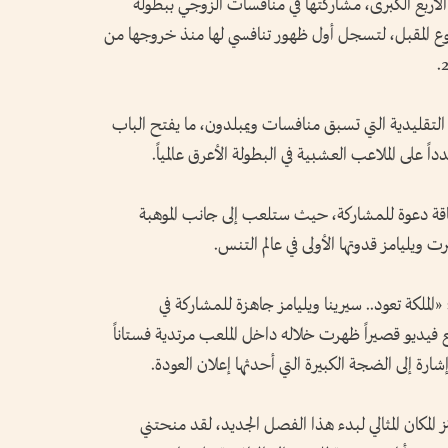
 لقباً في البطولات الأربع الكبرى، مشاركتها في منافسات الزوجي ببطولة
وع المقبل، لتسجل أول ظهور تنافسي لها منذ خروجها من
ة التقليدية التي تسبق منافسات ويمبلدون، ما يفتح الباب
على الملاعب العشبية في البطولة الأعرق عالمياً.
اقة دعوة للمشاركة، حيث ستلعب إلى جانب الموهبة
رت ويليامز قدوتها الأولى في عالم التنس.
 «الملكة تعود.. سيرينا ويليامز جاهزة للمشاركة في
يديو قصيراً ظهرت خلاله داخل الملعب مرتدية فستاناً
شارة إلى الضجة الكبيرة التي أحدثها إعلان العودة.
 المكان المثالي لبدء هذا الفصل الجديد، لقد منحتني