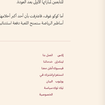
المتابعين لمباراتها الأولى بعد العودة.
أما كوكو غوف، فاعترفت بأن أحد أكبر أحلامه
أساطير الرياضة ستمنح اللعبة دفعة استثنائية
إكس
اتصل بنا
لينكدإن
خدماتنا
فيسبوك
أعلن معنا
انستغرام
اشترك في
يوتيوب
البيان
تيك توك
سياسة
الخصوصية