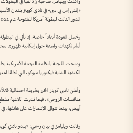
وأكدت ويليامز، صاحبة 23
«إتش إس بي سي» في نادي كوينز بلندن الأسب
الدور الثالث لبطولة أمريكا المفتوحة عام 2022.
وتحمل العودة أبعاداً خاصة، إذ تأتي في البطول
أمام تكهنات واسعة حول إمكانية ظهورها مجدداً 
ومنحت اللجنة المنظمة النجمة الأمريكية بط
الكندية الشابة فيكتوريا مبوكو، التي لطالما اعتب
وأعلن نادي كوينز الخبر بطريقة احتفالية قائلاً:
منافسات الزوجي»، فيما نشرت اللاعبة مقطع ف
أبيض، بينما تتوالى الإشعارات على هاتفها، في إ
وقالت ويليامز في بيان رسمي: «يبدو نادي كوينز