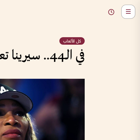
كل الألعاب
في الـ44.. سيرينا تعود للملاعب بعد 4 سنوات من الغياب