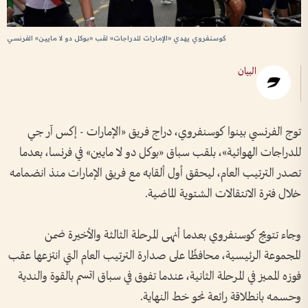
كوسنفروي يهدي «الإمارات للدراجات» لقب «بوكل دو لا مايين» الفرنسي
البيان
توج الفرنسي بينوا كوسنفروي، دراج فريق «الإمارات - إكس آر جي
للدراجات الهوائية»، بلقب سباق «بوكل دو لا مايين» في فرنسا، بعدما
تصدر الترتيب العام، ليحقق أول ألقابه مع فريق الإمارات منذ انضمامه
خلال فترة الانتقالات الشتوية الماضية.
وجاء تتويج كوسنفروي بعدما أنهى المرحلة الثالثة والأخيرة ضمن
المجموعة الرئيسية، محافظًا على صدارة الترتيب العام التي انتزعها عقب
فوزه المميز في المرحلة الثانية، عندما تفوق في سباق اتسم بالقوة والندية
وحسمه بانطلاقة رائعة نحو خط النهاية.