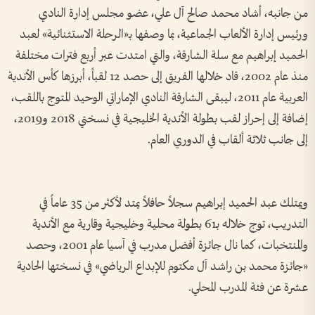
من جانبه، أشاد محمد صالح آل علي، عضو مجلس إدارة النادي
ورئيس إدارة الألعاب الجماعية، بما وصفها بـ«الرحلة الاستثنائية» لعبد
الحميد إبراهيم مع سلة الشارقة، والتي امتدت عبر أربع فترات مختلفة
منذ عام 2002، قاد خلالها الفريق إلى حصد 12 لقباً، أبرزها كأس الأندية
العربية عام 2011، ليبقى الشارقة النادي الإماراتي الوحيد المتوج باللقب،
إضافة إلى إحراز لقب بطولة الأندية الخليجية في نسختي 2018 و2019،
إلى جانب ثلاثة ألقاب في الدوري العام.
ويمتلك عبد الحميد إبراهيم سجلاً حافلاً يمتد لأكثر من 35 عاماً في
التدريب، توج خلاله بـ61 بطولة محلية وخليجية وقارية مع الأندية
والمنتخبات، كما نال جائزة أفضل مدرب في آسيا عام 2001، وحصد
«جائزة محمد بن راشد آل مكتوم للإبداع الرياضي» في نسختها الحادية
عشرة عن فئة المدرب المحلي.