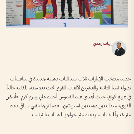
إيهاب زهدي
حصد منتخب الإمارات ثلاث ميداليات ذهبية جديدة في منافسات
بطولة آسيا الثانية والعشرين لألعاب القوى تحت 20 سنة، المقامة حالياً
في هونغ كونغ، حيث أهدى عبد القدوس أحمد علي ومريم كريم، «أبيض
القوى» ميداليتين ذهبيتين آسيويتين، بعدما توجا بلقبي سباقي 200
متر عَدْواً للشباب، و400 متر حواجز للشابات بالترتيب.