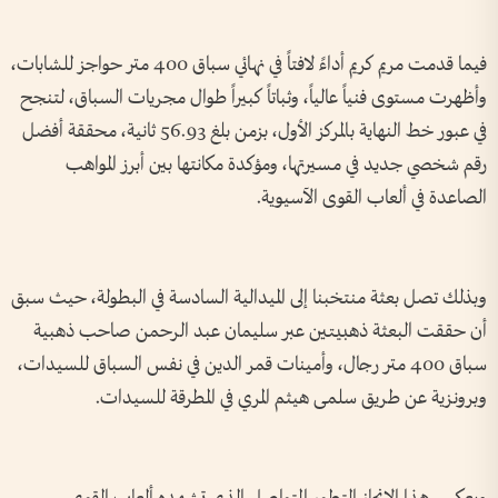
فيما قدمت مريم كريم أداءً لافتاً في نهائي سباق 400 متر حواجز للشابات،
وأظهرت مستوى فنياً عالياً، وثباتاً كبيراً طوال مجريات السباق، لتنجح
في عبور خط النهاية بالمركز الأول، بزمن بلغ 56.93 ثانية، محققة أفضل
رقم شخصي جديد في مسيرتها، ومؤكدة مكانتها بين أبرز المواهب
الصاعدة في ألعاب القوى الآسيوية.
وبذلك تصل بعثة منتخبنا إلى الميدالية السادسة في البطولة، حيث سبق
أن حققت البعثة ذهبيتين عبر سليمان عبد الرحمن صاحب ذهبية
سباق 400 متر رجال، وأمينات قمر الدين في نفس السباق للسيدات،
وبرونزية عن طريق سلمى هيثم المري في المطرقة للسيدات.