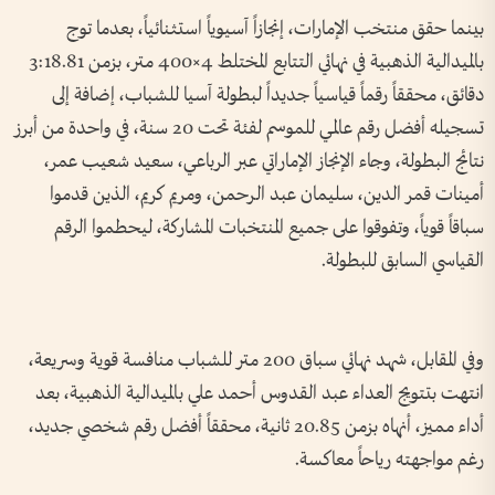
بينما حقق منتخب الإمارات، إنجازاً آسيوياً استثنائياً، بعدما توج
بالميدالية الذهبية في نهائي التتابع المختلط 4×400 متر، بزمن 3:18.81
دقائق، محققاً رقماً قياسياً جديداً لبطولة آسيا للشباب، إضافة إلى
تسجيله أفضل رقم عالمي للموسم لفئة تحت 20 سنة، في واحدة من أبرز
نتائج البطولة، وجاء الإنجاز الإماراتي عبر الرباعي، سعيد شعيب عمر،
أمينات قمر الدين، سليمان عبد الرحمن، ومريم كريم، الذين قدموا
سباقاً قوياً، وتفوقوا على جميع المنتخبات المشاركة، ليحطموا الرقم
القياسي السابق للبطولة.
وفي المقابل، شهد نهائي سباق 200 متر للشباب منافسة قوية وسريعة،
انتهت بتتويج العداء عبد القدوس أحمد علي بالميدالية الذهبية، بعد
أداء مميز، أنهاه بزمن 20.85 ثانية، محققاً أفضل رقم شخصي جديد،
رغم مواجهته رياحاً معاكسة.