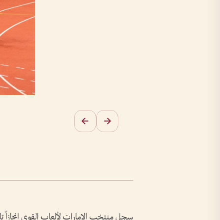
سجل منتخب الإمارات لألعاب القوى إنجازاً تاري