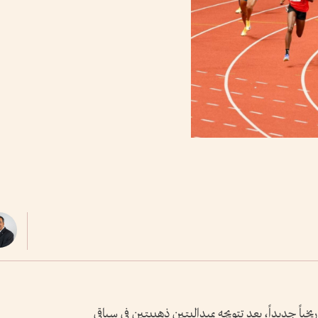
خياً جديداً، بعد تتويجه بميداليتين ذهبيتين في سباقي