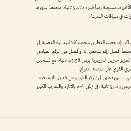
400 متر بعد أداء قوي وحسم مثير في الأمتار الأخيرة، مسجلة زمناً قدره 52.72 ثانية، محققة بدورها
ات في سباقات السرعة.
اكز، إذ حصد القطري محمد كالا الميدالية الفضية في
ر للشباب بزمن 45.19 ثانية، محققاً أفضل رقم شخصي له وأفضل من الرقم القياسي
السابق للبطولة، فيما نال مواطنه يوسف عبد العزيز جبرين البرونزية بزمن 45.58 ثانية، مع تسجيل
 القوي على منصة التتويج.
وفي سباق 400 متر للشابات، جاءت التايوانية بي- سين تشين في المركز الثاني بزمن 53.16 ثانية، فيما
حصدت الهندية نيرو باثاك الميدالية البرونزية بزمن 53.23 ثانية، في نهائي اتسم بالإثارة والتقارب الكبير