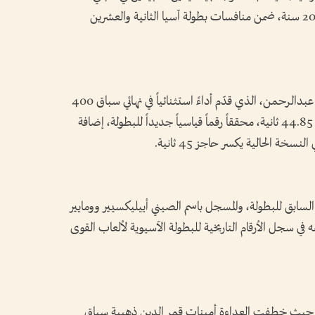
400 متر عدو لفئتي الشباب والشابات تحت 20 سنة، ضمن منافسات بطولة آسيا الثانية والعشرين
وجاء الإنجاز الإماراتي الأول عبر العداء سليمان عبدالرحمن، الذي قدّم أداءً استثنائياً في نهائي سباق 400
متر للشباب، ليحصد الذهبية بزمن مميز بلغ 44.85 ثانية، محققاً رقماً قياسياً جديداً للبطولة، إضافة
 الحالية يكسر حاجز 45 ثانية.
لسابق للبطولة، والمسجل باسم الصيني أييليكسيير وومايير
ة في نسخة 2024، ليضع اسمه في سجل الأرقام التاريخية للبطولة الآسيوية لألعاب القوى
، حيث خطفت العداءة أمينات قمر الدين ذهبية سباق