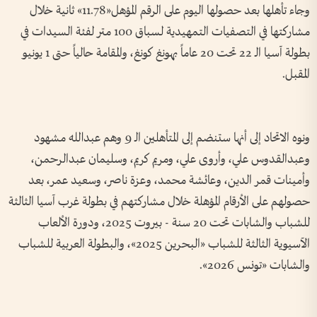
وجاء تأهلها بعد حصولها اليوم على الرقم المؤهل«11.78» ثانية خلال
مشاركتها في التصفيات التمهيدية لسباق 100 متر لفئة السيدات في
بطولة آسيا الـ 22 تحت 20 عاماً بهونغ كونغ، والمقامة حالياً حتى 1 يونيو
المقبل.
ونوه الاتحاد إلى أنها ستنضم إلى المتأهلين الـ 9 وهم عبدالله مشهود
وعبدالقدوس علي، وأروى علي، ومريم كريم، وسليمان عبدالرحمن،
وأمينات قمر الدين، وعائشة محمد، وعزة ناصر، وسعيد عمر، بعد
حصولهم على الأرقام المؤهلة خلال مشاركتهم في بطولة غرب آسيا الثالثة
للشباب والشابات تحت 20 سنة - بيروت 2025، ودورة الألعاب
الآسيوية الثالثة للشباب «البحرين 2025»، والبطولة العربية للشباب
والشابات «تونس 2026».