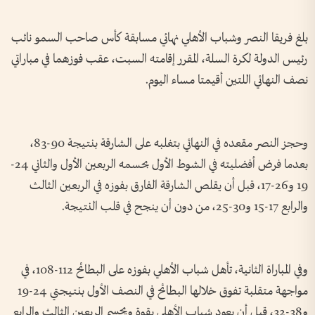
بلغ فريقا النصر وشباب الأهلي نهائي مسابقة كأس صاحب السمو نائب
رئيس الدولة لكرة السلة، المقرر إقامته السبت، عقب فوزهما في مباراتي
نصف النهائي اللتين أقيمتا مساء اليوم.
وحجز النصر مقعده في النهائي بتغلبه على الشارقة بنتيجة 90-83،
بعدما فرض أفضليته في الشوط الأول بحسمه الربعين الأول والثاني 24-
19 و26-17، قبل أن يقلص الشارقة الفارق بفوزه في الربعين الثالث
والرابع 17-15 و30-25، من دون أن ينجح في قلب النتيجة.
وفي المباراة الثانية، تأهل شباب الأهلي بفوزه على البطائح 112-108، في
مواجهة متقلبة تفوق خلالها البطائح في النصف الأول بنتيجتي 24-19
و38-32، قبل أن يعود شباب الأهلي بقوة ويحسم الربعين الثالث والرابع