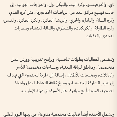
تاي، والجوجيتسو، وكرة اليد، والبيكل بول، والدراجات الهوائية، إلى
جانب توسيع مرافق عدد من الرياضات الجماهيرية، مثل كرة القدم،
وكرة السلة، والبادل، والجري، والريشة الطائرة، والكرة الطائرة، والتنس،
وكرة الطاولة، والكريكيت، والشطرنج، واللياقة البدنية، ومسارات
التحدي والعقبات.
وتتضمن الفعاليات بطولات تنافسية، وبرامج تدريبية وورش عمل
متخصصة، ومناطق للياقة البدنية، ومساحات مخصصة للأسر
والعائلات، ومخيمات للأطفال، إضافة إلى «قرية المجتمع» التي تهدف
إلى تعزيز المشاركة المجتمعية وترسيخ ثقافة النشاط البدني والحياة
الصحية، انسجاماً مع مبادرة «عام الأسرة» في دولة الإمارات.
وتشمل الأجندة أيضاً فعاليات مجتمعية متنوعة، من بينها اليوم العالمي