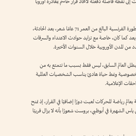
إلى نقطة فاصلة دفعته لاتخاذ قرار حاسم بمغادرة أوروبا
وبحسب مصادر مقربة من بروست، فإن الأسطورة الفرنسية البالغ من العمر 71 عامًا شعر، بعد الحادثة،
يعد كما كان، خاصة مع تزايد حوادث الاعتداء والسرقات
 من المدن الأوروبية خلال السنوات الأخيرة.
بطل العالم السابق، ليس فقط بسبب ما تتمتع به من
ن خصوصية ونمط حياة هادئ يناسب الشخصيات العالمية
احقات الإعلامية.
عالم رياضة المحركات لعبت دورًا إضافيًا في القرار، إذ تمنح
ياس الشهيرة في أبوظبي، بروست شعورًا بأنه لا يزال قريبًا