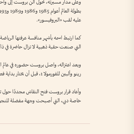
عليه لقب «البروفيسور».
كما ارتبط اسمه بأشهر منافسة عرفتها الرياضة م
التي صنعت حقبة ذهبية لا تزال حاضرة في ذاكرة عشاق 
وبعد اعتزاله، واصل بروست حضوره في عالم ال
رينو وألبين للفورمولا 1، قبل أن يختار بداية فصل جديد من حياته بعيدًا عن أوروبا.
وأعاد قرار بروست فتح النقاش مجددًا حول تزا
خاصة دبي، التي أصبحت وجهة مفضلة للنجوم ال