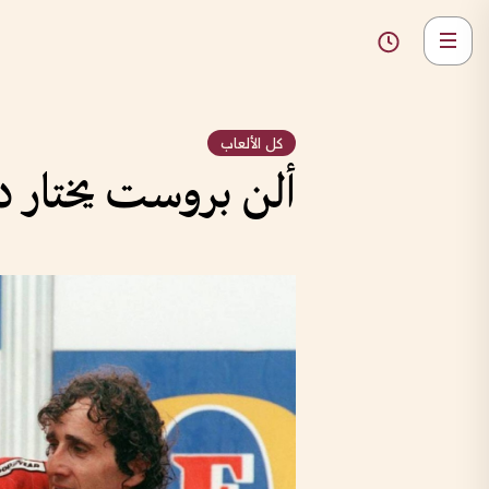
كل الألعاب
ألن بروست يختار دبي