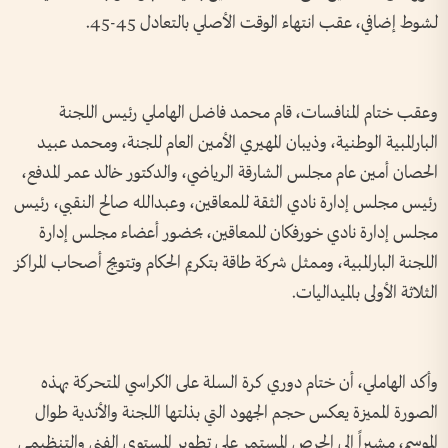
لشوط إضافي، عقب انتهاء الوقت الأصلي بالتعادل 45-45.
وعقب ختام المنافسات، قام محمد فاضل الهاملي رئيس اللجنة
البارالمبية الوطنية، وذيبان المهيري الأمين العام للجنة، ومحمد عبيد
الحصان أمين عام مجلس الشارقة الرياضي، والدكتور خالد عمر المدفع،
رئيس مجلس إدارة نادي الثقة للمعاقين، وعبدالله صالح النقبي، رئيس
مجلس إدارة نادي خورفكان للمعاقين، بحضور أعضاء مجلس إدارة
اللجنة البارالمبية، وممثل شركة طاقة بتكريم الحكام وتتويج أصحاب المراكز
الثلاثة الأولى بالميداليات.
وأكد الهاملي، أن ختام دوري كرة السلة على الكراسي المتحركة بهذه
الصورة المميزة يعكس حجم الجهود التي بذلتها اللجنة والأندية طوال
الموسم، مشيراً إلى الحرص المستمر على تطوير المستوى الفني والتنظيمي