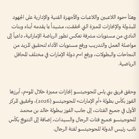
وهنّأ سموه اللاعبين واللاعبات والأجهزة الفنية والإدارية على الجهود
المبذولة والإنجازات المميزة التي تحققت، مشيداً بما يقدمه أبناء وبنات
النادي من مستويات مشرفة تعكس تطور الرياضة الإماراتية، داعياً إلى
مواصلة العمل والتدريب ورفع مستويات الأداء لتحقيق المزيد من
النجاحات والبطولات، ورفع اسم دولة الإمارات في مختلف المحافل
الرياضية.
وحقق فريق بني ياس للجوجيتسو إنجازات مميزة خلال الموسم، أبرزها
الفوز بكأس بطولة «أم الإمارات» للجوجيتسو (2026)، وتحقيق المركز
الأول في جميع الفئات، إلى جانب الفوز ببطولة خالد بن محمد
للجوجيتسو بجميع فئات الرجال والسيدات، إضافة إلى التتويج بكأس
نائب رئيس الدولة للجوجيتسو لفئة الرجال.