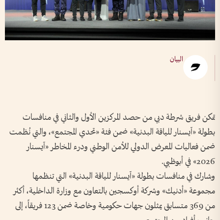
البيان
تمكن فريق شرطة دبي من حصد المركزين الأول والثاني في منافسات
بطولة «آيسنار للياقة البدنية» ضمن فئة «تحدي المجتمع»، والتي نُظمت
ضمن فعاليات المعرض الدولي للأمن الوطني ودرء المخاطر «آيسنار
2026» في أبوظبي.
وشارك في منافسات بطولة «آيسنار للياقة البدنية» التي تنظمها
مجموعة «أدنيك» وشركة أوكسجين بالتعاون مع وزارة الداخلية، أكثر
من 369 متسابق يمثلون جهات حكومية وخاصة ضمن 123 فريقاً، إلى