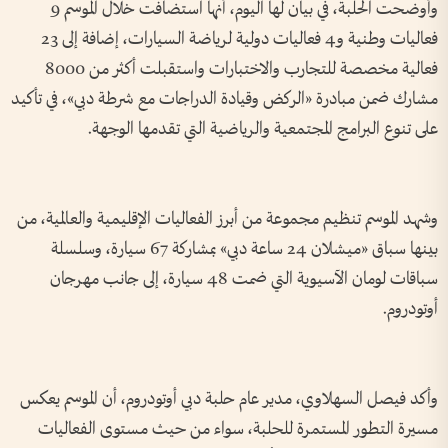
وأوضحت الحلبة، في بيان لها اليوم، أنها استضافت خلال الموسم 9
فعاليات وطنية و4 فعاليات دولية لرياضة السيارات، إضافة إلى 23
فعالية مخصصة للتجارب والاختبارات واستقبلت أكثر من 8000
مشارك ضمن مبادرة «الركض وقيادة الدراجات مع شرطة دبي»، في تأكيد
على تنوع البرامج المجتمعية والرياضية التي تقدمها الوجهة.
وشهد الموسم تنظيم مجموعة من أبرز الفعاليات الإقليمية والعالمية، من
بينها سباق «ميشلان 24 ساعة دبي» بمشاركة 67 سيارة، وسلسلة
سباقات لومان الآسيوية التي ضمت 48 سيارة، إلى جانب مهرجان
أوتودروم.
وأكد فيصل السهلاوي، مدير عام حلبة دبي أوتودروم، أن الموسم يعكس
مسيرة التطور المستمرة للحلبة، سواء من حيث مستوى الفعاليات