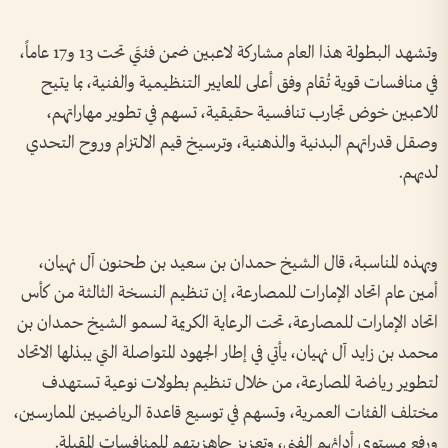
وتشهد البطولة هذا العام مشاركة لاعبين ضمن فئتَي تحت 13 و17 عاماً،
في منافسات قوية تُقام وفق أعلى المعايير التنظيمية والفنية، بما يتيح
للاعبين خوض تجارب تنافسية حقيقية، تسهم في تطوير مهاراتهم،
وصقل قدراتهم البدنية والذهنية، وترسيخ قيم الالتزام وروح التحدي
لديهم.
وبهذه المناسبة، قال الشيخ حمدان بن سعيد بن طحنون آل نهيان،
أمين عام اتحاد الإمارات للمصارعة، إن تنظيم النسخة الثالثة من كأس
اتحاد الإمارات للمصارعة، تحت الرعاية الكريمة لسمو الشيخ حمدان بن
محمد بن زايد آل نهيان، يأتي في إطار الجهود المتواصلة التي يبذلها الاتحاد
لتطوير رياضة المصارعة، من خلال تنظيم بطولات نوعية تستهدف
مختلف الفئات العمرية، وتسهم في توسيع قاعدة الرياضيين الممارسين،
ورفع مستوى أدائهم الفني، وتعزيز جاهزيتهم للمنافسات المقبلة.