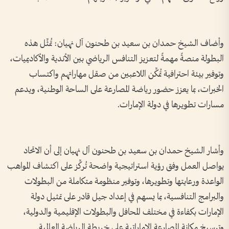
وأضاف الشيخ حمدان بن سعيد بن طحنون آل نهيان: تُمثِّل هذه
البطولة منصةً مهمةً لتعزيز التنافس الرياضي بين الأندية والأكاديميات،
وتوفير بيئة احترافية تُمكِّن اللاعبين من صقل مهاراتهم واكتساب
الخبرات، بما يعزز حضور رياضة المصارعة على الساحة الوطنية، ويدعم
مسارات تطويرها في دولة الإمارات.
وأشار الشيخ حمدان بن سعيد بن طحنون آل نهيان إلى أن الاتحاد
يواصل العمل وفق رؤية استراتيجية واضحة تُركِّز على اكتشاف المواهب
الواعدة ورعايتها وتطويرها، وتوفير منظومة متكاملة من البطولات
والبرامج التنافسية، بما يسهم في إعداد جيل قادر على تمثيل دولة
الإمارات بكفاءة في مختلف المحافل والبطولات الإقليمية والدولية،
وترسيخ مكانة المصارعة الإماراتية على خريطة الرياضة العالمية.