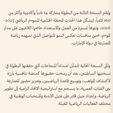
وتُقام النسخة الثالثة من البطولة بمشاركة 14 نادياً وأكاديمية وأكثر من
160 لاعباً، ليُشكّل هذا الحدث المحطة الختامية للموسم الرياضي 2025–
2026، وتتويجاً لمسيرة من العمل والاستعداد خاضها اللاعبون على مدار
الموسم، ضمن منافسات تعكس النمو المتواصل الذي تشهده رياضة
المصارعة في دولة الإمارات.
وتأتي النسخة الحالية لتُمثِّل امتداداً للنجاحات التي حققتها البطولة في
نسختيها السابقتين، بعد أن رسّخت حضورها كمنصة تنافسية بارزة
لاكتشاف المواهب، وتوسيع قاعدة الرياضيين، وتعزيز حضور المصارعة
بين الفئات العمرية، بما ينسجم مع استراتيجية الاتحاد الرامية إلى تطوير
الرياضة، وإعداد جيل قادر على تمثيل الأندية والمنتخبات الوطنية في
مختلف الفعاليات الرياضية المقبلة.