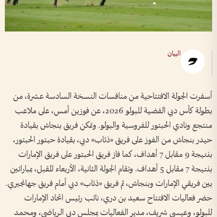
البيان
أسفرت الجولة الافتتاحية من منافسات النسخة السادسة عشرة، من
بطولة كأس دبي الفضية للبولو 2026، عن فوزين أمس، على ملاعب
منتجع ونادي الحبتور للفروسية والبولو. وتمكن فريق بنجاش بقيادة
حيدر بنجاش من الفوز على فريق «ذئاب» دبي، بقيادة حبتور الحبتور،
بنتيجة 9 مقابل 7 أهداف، كما فاز فريق الحبتور على فريق الإمارات
بنتيجة 7 مقابل 5 أهداف. وتقام الجولة الثانية، الأربعاء المقبل، بمباراتين
بين فريقي الإمارات وبنجاش، ثم فريق «ذئاب» دبي أمام فريق جهانجيري.
حضر فعاليات الافتتاح سعيد بن دري، نائب رئيس اتحاد الإمارات
للبولو، وعيسى شريف، مدير الفعاليات بمجلس دبي الرياضي، ومحمد