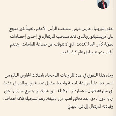
حقق فوزينيا، حارس مرمى منتخب الرأس الأخضر، تفوقاً غير متوقع
على كريستيانو رونالدو، قائد منتخب البرتغال، في إحدى إحصاءات
بطولة كأس العالم 2026، التي لا تتوقف عن صناعة المفاجآت، وتقديم
أرقام تبدو غريبة في عالم كرة القدم.
وجاء هذا التفوق في عدد المراوغات الناجحة، بامتلاك الحارس البالغ من
العمر 40 عاماً مراوغة ناجحة واحدة، مقابل عدم نجاح رونالدو في تنفيذ
أي مراوغة طوال مشواره في البطولة، التي شارك في جميع مبارياتها حتى
نهاية دور الـ 32، بعد دقائق لعب 351 دقيقة، رغم تسجيله ثلاثة أهداف،
وقيادته البرتغال إلى ثمن النهائي.