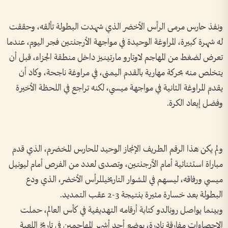
ونفذ حارس مرمى الرأس الأخضر الذي شهدت البطولة تألقه، وحققت
له شهرة كبيرة، المراوغة الوحيدة في مواجهة الأرجنتين فجر اليوم، عندما
تعرض لضغط من المهاجم لاوتارو مارتينيز داخل منطقة الجزاء، قبل أن
يتخلص منه بحركة مهارية بالقدم اليمنى، في مراوغة ناجحة، وكاد أن
يقدم المراوغة الثانية في مواجهة ميسي، لكنه تراجع في اللحظة الأخيرة
وفضل إبعاد الكرة.
ولم يكن هذا الرقم الطريف الإنجاز الوحيد للحارس المخضرم، الذي قدم
مباراة استثنائية أمام الأرجنتين، وتصدى لعدد من الفرص أمام ليونيل
ميسي ورفاقه، ليسهم في المشوار التاريخيللرأس الأخضر، الذي ودع
البطولة بعد خسارة مثيرة بنتيجة 3-2 عقب التمديد.
وبينما يواصل رونالدو كتابة أرقامه التهديفية في كأس العالم، حملت
الإحصاءات مفارقة نادرة، بوضع أحد أشهر المهاجمين في تاريخ اللعبة