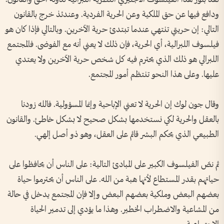
ودافع فيها عن حق الملكية وعن الحرية الفردية. وعندئذ خرج بالقانون
التالي: إن حريتي تنتهي عندما تبتدئ حرية الآخرين. وبالتالي فإذا كان هو
فيلسوف اللبرالية، أي الحرية، فإن ذلك لا يعني أنه مع الفوضى. فالمجتمع
اللبرالي هو ذلك الذي يحترم فيه كل شخص حرية الآخرين ولا يعتدي
عليها. وعلى هذا النحو تنتظم أمور المجتمع.
وقال جون لوك إن الحرية لا تعني الإباحية وإنما المسؤولية. فالله زودنا
بالعقل والحرية لكي نستخدمها بشكل صحيح لا بشكل خاطئ. والقانون
الطبيعي الذي يحكم البشر قائم على العقل، وهو ذو أصل إلهي.
ثم نصّ الفيلسوف الكبير على المبادئ التالية: على الناس أن يحافظوا على
حياتهم بقدر المستطاع لأنها هبة من الله. على الناس أن يحترموا حياة
بعضهم البعض وملكية بعضهم البعض وإلا فإن المجتمع يدخل في حالة
من المشاعية والاضطراب الخطير. وهذا ما يؤدي إلى تدمير الحياة