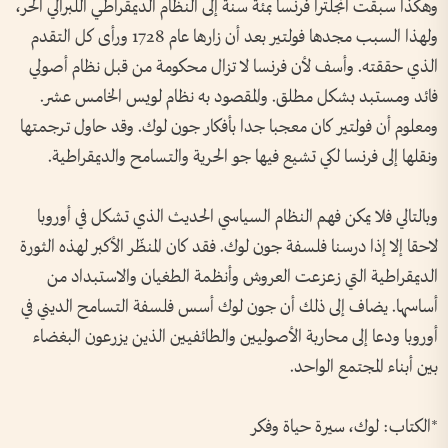
وهكذا سبقت انجلترا فرنسا بمئة سنة إلى النظام الديمقراطي اللبرالي الحر،
ولهذا السبب مجدها فولتير بعد أن زارها عام 1728 ورأى كل التقدم
الذي حققته. وأسف لأن فرنسا لا تزال محكومة من قبل نظام أصولي
فائد ومستبد بشكل مطلق. والمقصود به نظام لويس الخامس عشر.
ومعلوم أن فولتير كان معجبا جدا بأفكار جون لوك. وقد حاول ترجمتها
ونقلها إلى فرنسا لكي تشيع فيها جو الحرية والتسامح والديمقراطية.
وبالتالي فلا يمكن فهم النظام السياسي الحديث الذي تشكل في أوروبا
لاحقا إلا إذا درسنا فلسفة جون لوك. فقد كان المنظّر الأكبر لهذه الثورة
الديمقراطية التي زعزعت العروش وأنظمة الطغيان والاستبداد من
أساسها. يضاف إلى ذلك أن جون لوك أسس فلسفة التسامح الديني في
أوروبا ودعا إلى محاربة الأصوليين والطائفيين الذين يزرعون البغضاء
بين أبناء المجتمع الواحد.
*الكتاب: لوك، سيرة حياة وفكر