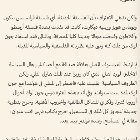
ولكن ينبغي الاعتراف بأن الفلسفة الحديثة، أي فلسفة فرانسيس بيكون
وتوماس هوبز ورينيه ديكارت، كانت قد نقدت بشدة فلسفة أرسطو
وأفلاطون وفتحت مجالا جديدا كليا للمعرفة. وبالتالي فقد استفاد جون
لوك من ذلك كله وبنى عليه نظرياته الفلسفية والسياسية المقبلة.
ثم ارتبط الفيلسوف المقبل بعلاقة صداقة مع أحد كبار رجال السياسة
الانجليز: لورد آشلي الذي كان وزيرا عند الملك شارل الثاني. ولكن
الظروف السياسية انقلبت عليه فاضطر إلى المنفى في هولندا مع جون
لوك لمدة ست سنوات. وفي أثناء هذه الفترة درس جون لوك أحوال
أوروبا كثيرا. وفكر في المشاكل الطائفية والحروب الأهلية. وخرج بنظرية
جديدة لتجاوز كل ذلك في المستقبل. خرج بكتاب شهير تحت عنوان:
مقالة في التسامح. وقلده فولتير فيما بعد.
لقد بلور هذا الفيلسوف الانجليزي النظرية اللبرالية لدولة الحق والقانون.