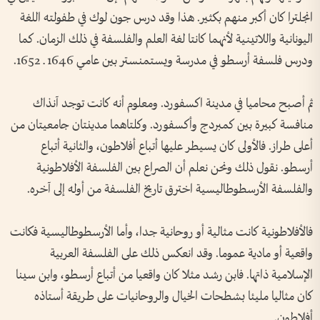
انجلترا كان أكبر منهم بكثير. هذا وقد درس جون لوك في طفولته اللغة
اليونانية واللاتينية لأنهما كانتا لغة العلم والفلسفة في ذلك الزمان. كما
ودرس فلسفة أرسطو في مدرسة ويستمنستر بين عامي 1646 ـ 1652.
ثم أصبح محاميا في مدينة اكسفورد. ومعلوم أنه كانت توجد آنذاك
منافسة كبيرة بين كمبردج وأكسفورد. وكلتاهما مدينتان جامعيتان من
أعلى طراز. فالأولى كان يسيطر عليها أتباع أفلاطون، والثانية أتباع
أرسطو. نقول ذلك ونحن نعلم أن الصراع بين الفلسفة الأفلاطونية
والفلسفة الأرسطوطاليسية اخترق تاريخ الفلسفة من أوله إلى آخره.
فالأفلاطونية كانت مثالية أو روحانية جدا، وأما الأرسطوطاليسية فكانت
واقعية أو مادية عموما. وقد انعكس ذلك على الفلسفة العربية
الإسلامية ذاتها. فابن رشد مثلا كان واقعيا من أتباع أرسطو، وابن سينا
كان مثاليا مليئا بشطحات الخيال والروحانيات على طريقة أستاذه
أفلاطون.