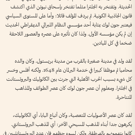
الحديثة. وتفتخر به انجلترا مثلما تفتخر بإسحاق نيوتن الذي اكتشف
قانون الجاذبية الكونية. ثم يردف المؤلف قائلا: وأما على المستوى السياسي
فيعتبر جون لوك بمثابة أحد مؤسسي النظام اللبرالي الديمقراطي الحديث
إن لم يكن مؤسسه الأول. ولذا كان تأثيره على عصره والعصور اللاحقة
ضخما في كل الميادين.
لقد ولد في مدينة صغيرة بالقرب من مدينة بريستول. وكان والده
محاميا ثم موظفا كبيرا في خدمة البرلمان عام 1648. ولكنه أفلس وخسر
كل شيء بسبب الحرب الأهلية التي جرت بين الكاثوليك والبروتستانت
في انجلترا. ومعلوم أن عصر جون لوك كان عصر الطوائف والمذاهب
المتناحرة.
لقد كان عصر الأصوليات المتعصبة، وكان أتباع البابا، أي الكاثوليك،
يكرهون جدا أبناء المذهب المسيحي الآخر: أي المذهب البروتستانتي.
كانوا يتهمونهم بالهرطقة. ولكن لسوء حظهم فإن عدد البروتستانتيين في