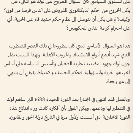
على المستوى السياسي كان السؤال المطروح على لوك هو التالي: هل
يمكن الخروج من الحكم الديكتاتوري المفروض على الناس فرضا من فوق؟
وكيف؟ ثم هل يمكن أن نتوصل إلى نظام حكم جديد قائم على الحرية، أي
على احترام كرامة الناس المحكومين؟
هذا هو السؤال الأساسي الذي كان مطروحا في ذلك العصر المضطرب
الذي شهد أبشع أنواع الاستبداد والحروب الأهلية. ولهذا السبب بذل
جون لوك جهودا مضنية لمحاربة الطغيان وتأسيس السياسة على أساس
آخر، هو الحرية والمسؤولية. فحكم التعسف والاعتباط ينبغي أن ينتهي
إلى غير رجعة.
وبالفعل فقد انتهى في انجلترا بعد الثورة المجيدة 1688 التي ساهم لوك
في التنظير لها ودعمها. ويمكن القول بأن أفكاره كانت وراء اندلاع هذه
الثورة الانجليزية التي أسست ولأول مرة في التاريخ دولة الحق والقانون.