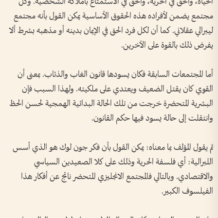
الحياة، والحق في الحرية، والحق في الاستمتاع بأملاكه الشخصية. وكل
مجتمع يضمن لأفراده هذه الحقوق الأساسية يمكن القول بأنه مجتمع
ليبرالي عقلاني. كما أن لكل فرد الحق في الإيمان بدينه أو مذهبه بشرط ألا
يفرض ذلك بالقوة على الآخرين.
أما المجتمعات السابقة فكان يسودها قانون الغاب والذئاب. بمعنى أن
القوي كان يقتل الضعيف ويعتدي على ملكيته. ولهذا السبب فإن
البشرية المتحضرة خرجت من تلك الحالة البدائية الهمجية لحسن الحظ
وانتقلت إلى حالة يسود فيها حكم القانون.
ثم يقول المؤلف بما معناه: يمكن القول بأن فكر جون لوك هو الذي أسس
اللبرالية: أي فلسفة الحرية وذلك على كلا الصعيدين السياسي
والاقتصادي. وبالتالي فالمجتمع الانجليزي المتحضر ناتج عن أفكار هذا
الفيلسوف الكبير.