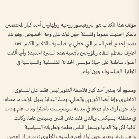
مؤلف هذا الكتاب هو البروفيسور روجيه وولهاوس أحد كبار المختصين
بالفكر الحديث عموما وفلسفة جون لوك على وجه الخصوص. وهو هنا
يقدم إحدى أهم السير التي حظي بها فيلسوف الانجليز الكبير. فقد
اعترف معظم النقاد والمؤرخين بأهمية هذه السيرة الجديدة وأنها ألقت
أضواء ساطعة على حياة مؤسس الحداثة الفلسفية والسياسية في
انجلترا: الفيلسوف جون لوك.
ومعلوم أنه يعتبر أحد كبار فلاسفة التنوير ليس فقط على المستوى
الانجليزي وإنما أيضا الأوروبي والعالمي. ومنذ البداية يقول المؤلف ما معناه:
ولد جون لوك عام 1632 في مدينة سوميرسيت بانجلترا ومات عام 1704
في منطقة ايسيكس. وبالتالي فقد عاش اثنين وسبعين عاما. وكانت
كافية لكي يملأ الدنيا ويشغل الناس بعلمه ونظرياته السياسية
والفلسفية. ويعتبر جون لوك أهم فيلسوف انجليزي تنويري في العصور