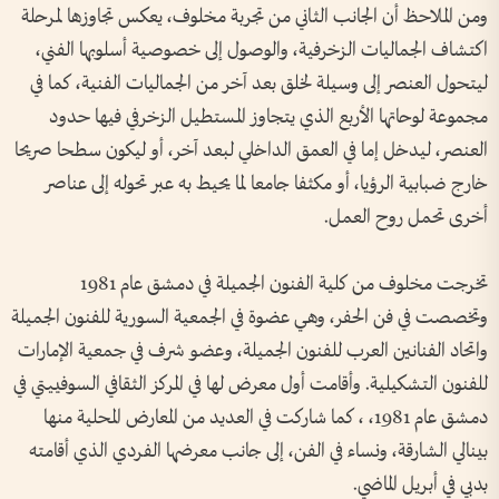
ومن الملاحظ أن الجانب الثاني من تجربة مخلوف، يعكس تجاوزها لمرحلة
اكتشاف الجماليات الزخرفية، والوصول إلى خصوصية أسلوبها الفني،
ليتحول العنصر إلى وسيلة لخلق بعد آخر من الجماليات الفنية، كما في
مجموعة لوحاتها الأربع الذي يتجاوز المستطيل الزخرفي فيها حدود
العنصر، ليدخل إما في العمق الداخلي لبعد آخر، أو ليكون سطحا صريحا
خارج ضبابية الرؤيا، أو مكثفا جامعا لما يحيط به عبر تحوله إلى عناصر
أخرى تحمل روح العمل.
تخرجت مخلوف من كلية الفنون الجميلة في دمشق عام 1981
وتخصصت في فن الحفر، وهي عضوة في الجمعية السورية للفنون الجميلة
واتحاد الفنانين العرب للفنون الجميلة، وعضو شرف في جمعية الإمارات
للفنون التشكيلية. وأقامت أول معرض لها في المركز الثقافي السوفييتي في
دمشق عام 1981، ، كما شاركت في العديد من المعارض المحلية منها
بينالي الشارقة، ونساء في الفن، إلى جانب معرضها الفردي الذي أقامته
بدبي في أبريل الماضي.