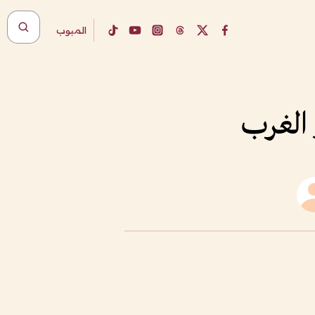
المبوب
 الغرب