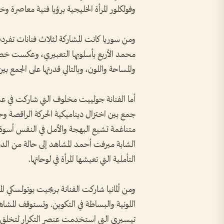
وفولكلور المرأة الخليجية برؤيا فنية معاصرة 
ومن سوريا كانت المشاركة لثلاث فنانات تفر
محمد الأربع بأسلوبها التعبيري، وعكست خصوص
والمساحة واللون، وبالتالي قدرتها على الجمع ب
أما الفنانة جولييت مخلوف التي شاركت في عد
جمع بين اختزال ديناميكية الحركة الراقصة وحي
متناغمة تشيع البهجة والأمل في النفس أسوة بم
الشابة ميرفت أحمد المشاهد إلى حالة من الدهشة 
التأملية التي تعيشها المرأة في لوحاتها.
ومن ألمانيا شاركت الفنانة بريجيت بوتولسكي ا
اللونية والبساطة في التكوين. وتستوقف المشاهد
تيسيري التي استخدمت عنصر التكرار لتخلق م