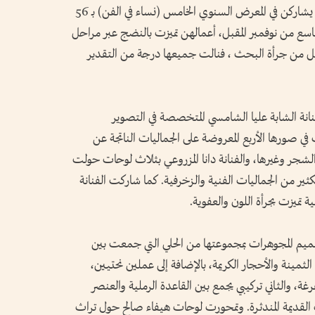
ست عشرة فنانة تشكيلية من الشرق والغرب يشاركن في المعرض السنوي الخامس (نساء في الفن) بـ 56
اسع من نوفمبر المقبل، أعمالهن تميزت بالنضج عبر مراحل
ل من جرأة البحث ، فنالت جميعها درجة من التقدير
انة الشابة عليا الشامسي المتخصصة في التصوير
ت في صورها الأربع المعروضة على الجماليات الناتجة عن
لشجر وغيرها، والفنانة دانا المزروعي بثلاث لوحات حولت
ثير من الجماليات الفنية والزخرفية. كما شاركت الفنانة
تميزت بجرأة اللون والعفوية.
ميم المجوهرات بمجموعتها من الحلي التي جمعت بين
لثمينة والأحجار الكريمة، بالإضافة إلى عملين نحتيين،
، والثاني تركيبي يجمع بين القاعدة الرملية والعنصر
ت القديمة المندثرة. وتمحورت لوحات هيفاء صالح حول تراث