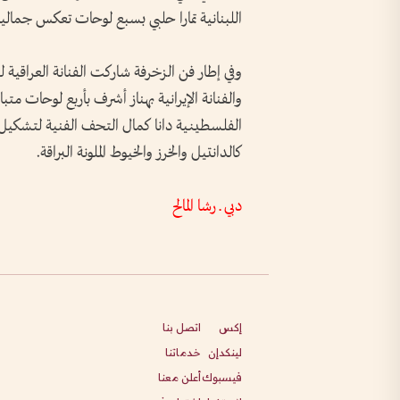
اللبنانية تمارا حلبي بسبع لوحات تعكس جماليا
وفي إطار فن الزخرفة شاركت الفنانة العراقية
والفنانة الإيرانية بهناز أشرف بأربع لوحات متب
الفلسطينية دانا كمال التحف الفنية لتشكيل 
كالدانتيل والخرز والخيوط الملونة البراقة.
دبي ـ رشا المالح
إكس
اتصل بنا
لينكدإن
خدماتنا
فيسبوك
أعلن معنا