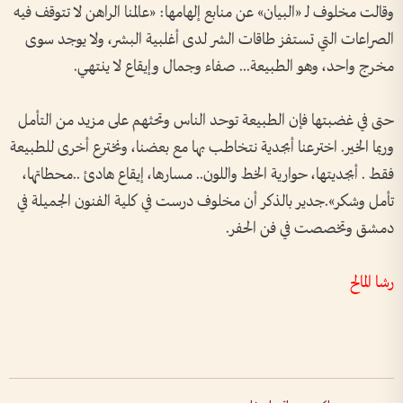
وقالت مخلوف لـ «البيان» عن منابع إلهامها: «عالمنا الراهن لا تتوقف فيه
الصراعات التي تستفز طاقات الشر لدى أغلبية البشر، ولا يوجد سوى
مخرج واحد، وهو الطبيعة... صفاء وجمال وإيقاع لا ينتهي.
حتى في غضبتها فإن الطبيعة توحد الناس وتحثهم على مزيد من التأمل
وربما الخير. اخترعنا أبجدية نتخاطب بها مع بعضنا، ونخترع أخرى للطبيعة
فقط . أبجديتها، حوارية الخط واللون.. مسارها، إيقاع هادئ ..محطاتها،
تأمل وشكر».جدير بالذكر أن مخلوف درست في كلية الفنون الجميلة في
دمشق وتخصصت في فن الحفر.
رشا المالح