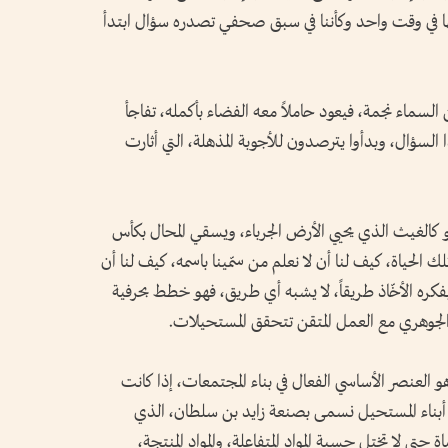
ا في وقت واحد وكأننا في سبق صحفي تصدره سؤال ابتدأ
لسماء نجمة، فيعود حاملاً معه الفضاء بأكمله، تفاجأ
سؤال، وبدأوا يترصدون للأجوبة المذهلة، التي أثارت
 كالغيث الذي يحيي الأرض الجرباء، ويسقي المحال بكأس
لك الحياة، كيف لنا أن لا نعلم من سمّينا باسمه، كيف لنا أن
فكره الأخّاذ طريقاً، لا يشبه أي طريق، فهو خطط بحرفية
 الجوهري مع العمل المتقن تتحقق المستحيلات.
و العنصر الأساسي الفعال في بناء المجتمعات، إذا كانت
أبناء المستحيل نسمى بصنعة زايد بن سلطان، الذي
 حتى لا تختل حسبة المواد المتفاعلة، والمواد المنتجة،