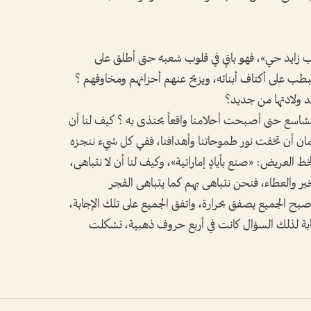
قلب زايد حي»، فهو باقٍ في قلوب شعبه حتى أطلق على
طب على أكتاف أبنائه، ويزيح عنهم أحزانهم ومخاوفهم ؟
د ولادتها من جديد؟
شاسع حتى أصبحت أحلامنا واقعاً يحتذى به ؟ كيف لنا أن
لزمان أن تخفت نور طموحاتنا وأهدافنا، ففي كل شيء ننجزه
ط العريض: «صنع بأيادٍ إماراتية»، وكيف لنا أن لا نتباهى،
خير والعطاء، فنحن نتباهى بهم كما يتباهى الفجر
بح الجميع يصفق بحرارة، واتفق الجميع على تلك الإجابة،
إجابة لذلك السؤال كانت في أربع حروف ذهبية، تشكلت