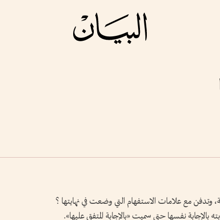
، وتدفن مع علامات الاستفهام التي وضعت في نهايتها ؟
بته بالإجابة نفسها حتى سميت «بالإجابة المتفق عليها».