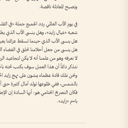
وتصبح المعادلة ناقصة.
في يوم الأب العالمي ردد الجميع جملة «في ال
شعبه «عيال زايد»، وهل ينسى الأب الذي يطب
هل ينسى الأب الذي حينما تسقط عزائمنا يعي
هل ينسى من جعل أحلامنا تحلق في الفضاء ال
لا نعرفه وهو من علمنا أنه لا يمكن لتجاعيد ا
نتذكر دائماً أن هذا العمل سوف يكتب تحته بالخ
ونحن نملك قادة عظماء يمشون على نهج زايد ال
بالشمس، ففي طلوعها تولد آمال كثيرة حتى أص
فكان التصريح الختامي هو: أيها السادة إن ال
باسم «زايد».