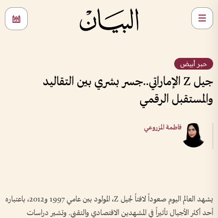
حبر أبيض
جيل Z الإماراتي..جسر بشري بين التقاليد
والمستقبل الرقمي
فاطمة المزروعي
يشهد العالم اليوم صعوداً لافتاً لجيل Z، المولود بين عامي 1997 و2012، باعتباره
أحد أكثر الأجيال تأثيراً في المشهدين الاقتصادي والتقني. وتشير دراسات