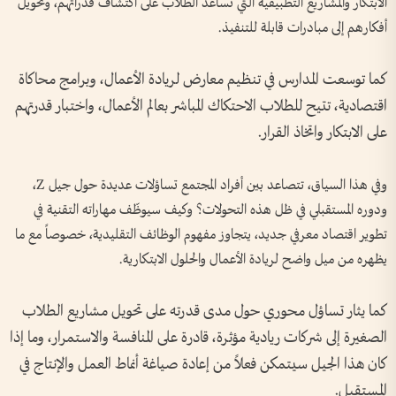
الابتكار والمشاريع التطبيقية التي تساعد الطلاب على اكتشاف قدراتهم، وتحويل
أفكارهم إلى مبادرات قابلة للتنفيذ.
كما توسعت المدارس في تنظيم معارض لريادة الأعمال، وبرامج محاكاة
اقتصادية، تتيح للطلاب الاحتكاك المباشر بعالم الأعمال، واختبار قدرتهم
على الابتكار واتخاذ القرار.
وفي هذا السياق، تتصاعد بين أفراد المجتمع تساؤلات عديدة حول جيل Z،
ودوره المستقبلي في ظل هذه التحولات؟ وكيف سيوظّف مهاراته التقنية في
تطوير اقتصاد معرفي جديد، يتجاوز مفهوم الوظائف التقليدية، خصوصاً مع ما
يظهره من ميل واضح لريادة الأعمال والحلول الابتكارية.
كما يثار تساؤل محوري حول مدى قدرته على تحويل مشاريع الطلاب
الصغيرة إلى شركات ريادية مؤثرة، قادرة على المنافسة والاستمرار، وما إذا
كان هذا الجيل سيتمكن فعلاً من إعادة صياغة أنماط العمل والإنتاج في
المستقبل.