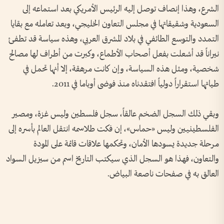
الشرع، وهذا إنصاف توصل إليه الرئيس الأمريكي بعد استماعه إلى
السعودية وشقيقاتها في مجلس التعاون الخليجي، وبعد تعامله مع بقايا
التمدد والتوسع الطائفي في بلاد المشرق العربي، وهذه سياسة قد تطفئ
نيراناً قد أشعلت بفعل أصحاب الأطماع، وكبرت من أطراف لها مصالح
شخصية، ومثل هذه السياسة، وإن كانت مرهقة، إلا أنها تحمل في
طياتها استقراراً دولياً افتقدناه منذ فوضى أوباما في 2011.
وبقي ذلك السجل الضخم عالقاً، سجل فلسطين وليس غزة، ومصير
الفلسطينيين وليس «حماس»، إن فكت طلاسمه انتقل العالم بأسره إلى
مرحلة جديدة يسودها الأمان، وتحكمها علاقات قائمة على المودة
والتعاون، فهذا هو السجل الذي سيكتب التاريخ اسم من سيزيل السواد
العالق به في صفحات ناصعة البياض.