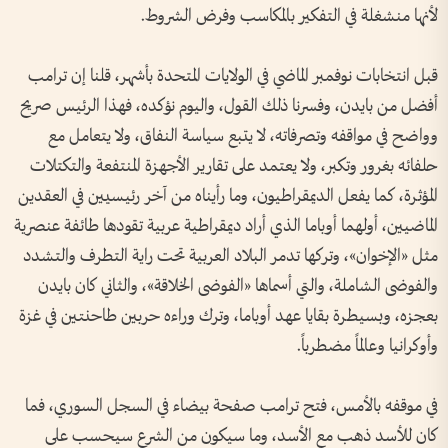
لأنها منشغلة في التفكير بالمكاسب وفرض الشروط.
قبل انتخابات نوفمبر الماضي في الولايات المتحدة بأشهر، قلنا إن ترامب
أفضل من بايدن، وفسرنا ذلك القول، واليوم نؤكده، فهذا الرئيس صريح
وواضح في مواقفه وتصرفاته، لا يتبع سياسة النفاق، ولا يتعامل مع
حلفائه بغرور وتكبر، ولا يعتمد على تقارير الأجهزة المنتفعة والتكتلات
المؤثرة، كما يفعل الديمقراطيون، وما رأيناه من آخر رئيسيين في العقدين
الماضيين، أولهما أوباما الذي أراد ديمقراطية عربية تقودها طائفة عنصرية
مثل «الإخوان»، وتركها تدمر البلاد العربية تحت راية التطرف والتشدد
والفوضى الشاملة، والتي أسماها «الفوضى الخلاقة»، والثاني كان بايدن
بعجزه، وبسيطرة بقايا عهد أوباما، وترك وراءه حربين طاحنتين في غزة
وأوكرانيا وعالماً مضطرباً.
في موقفه بالأمس، فتح ترامب صفحة بيضاء في السجل السوري، فما
كان للأسد ذهب مع الأسد، وما سيكون من الشرع سيحسب على