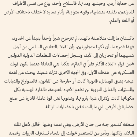
عن حماية أرضها وجيشها ومدنها، فالسلاح واحد، يباع من نفس الأطراف
للدولتين، تقنيته متشابهة، وقوته متوازية، وآثار دماره لا تختلف باختلاف الأرض
أو اللغة والعلم.
باكستان مازالت متلاصقة بالهند، لم تتزحزح شبراً واحداً بعيداً عن الحدود،
فهذا قدرهما، أن تكونا متجاورتين، وأن تقبلا بالتعايش السلمي من أجل
شعبيهما أو تتحاربان إلى الأبد، وتسجل إحصاءات المنظمات الدولية الدولتين
ضمن قوائم «البلاد الأكثر فقراً في العالم»، هكذا هي المعادلة عندما تكون قوتك
العسكرية هي هدفك الأول، وفي الجهة الأخرى تترك شعبك يبحث عن لقمة
عيشه بشتى الوسائل، قانونية كانت أو خارجة على القانون، فالصواريخ والدبابات
والمسيّرات والقنابل النووية لن تطعم الأفواه المفتوحة، فالقارة الهندية بكل
مكوناتها كانت ولاتزال غنية بثرواتها، وشعوبها تمثل قوة عاملة قادرة على صنع
حضارة في الأرض التي مازالت تتغنى بالحضارات الزائلة.
منطقة كشمير جنة من جنان الأرض، وهي نعمة وهبها الخالق لأهل تلك
البلاد، ولكنها، وبأمر من المستعمر تحولت إلى نقمة، تستنزف الثروات وتحصد