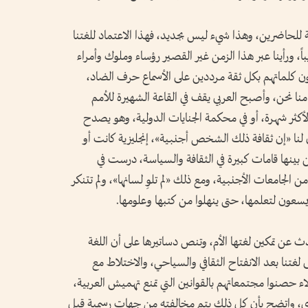
ية للحاضرين، وهذا شيء ليس بجديد، فهذا الاعتماد للغتنا
، ورأينا عبر هذا الزمن غير القصير رؤساء وملوك وأمراء
ن كلماتهم بكل ثقة مرددين على الأسماع حرف الضاد،
ا نحن، وأصبح العربي يقف في القاعة الشهيرة للأمم
كثر شهرة، أو في محكمة الجنايات الدولية، وهو يصدح
ال لنا «إن ثقافة ذلك الشخص أجنبية»، إنجليزية كانت أو
ن بينها قامات كبيرة في الثقافة والسياسة، درست في
لجامعات الأجنبية، ومع ذلك «لم تلوِ لسانها»، ولم تتنكر
وا يسعون لتعلمها، حتى ينهلوا من كتبها وعلومها.
دث عن تمكين لغتها الأم، وتنص دساتيرها على أن اللغة
لغتنا بعد الانفتاح الثقافي والسياحي، والاختلاط مع
 حصنوا مجتمعاتهم بالقوانين التي تمنع تهميش العربية،
، واتضح بأن كل ذلك يتم مخالفته من جهات رسمية قبل