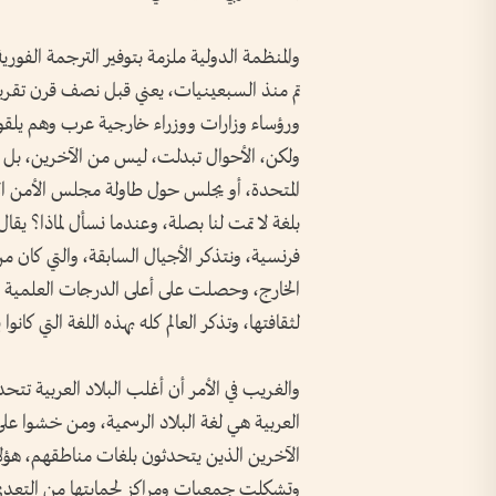
والمنظمة الدولية ملزمة بتوفير الترجمة الفور
تم منذ السبعينيات، يعني قبل نصف قرن تقريباً
ورؤساء وزارات ووزراء خارجية عرب وهم يلقو
ولكن، الأحوال تبدلت، ليس من الآخرين، بل من
المتحدة، أو يجلس حول طاولة مجلس الأمن الأ
بلغة لا تمت لنا بصلة، وعندما نسأل لماذا؟ يق
فرنسية، ونتذكر الأجيال السابقة، والتي كان م
الخارج، وحصلت على أعلى الدرجات العلمية من ا
لثقافتها، وتذكر العالم كله بهذه اللغة التي كان
والغريب في الأمر أن أغلب البلاد العربية تتح
العربية هي لغة البلاد الرسمية، ومن خشوا على 
الآخرين الذين يتحدثون بلغات مناطقهم، هؤلاء
وتشكلت جمعيات ومراكز لحمايتها من التعدي