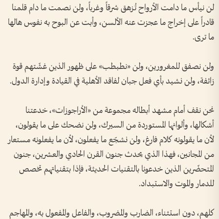
لن نيأس ما دامت الأرواح تُزهق شرقاً وغرباً، ولن نصمت ما دام قلمنا
قادراً على إخراج ما عجزت عنه الألسن، وأبت عن البوح به نفوس هالها
ما ترى.
ولن نصفق للمغرورين، ولن «نطبطب» على ظهور الذين غشّتهم قوة
زائفة، ولن نشيد بأي فعل جبان لفاقد الأهلية في القيادة وإدارة الدول.
نحن نقف أمام مشهد أبطاله مجموعة من «الأراجوزات»، خدعتنا
أشكالها، وألوانها المستوردة من السيرك، ولن نضحك على ما يقولون،
لأن ما يقولونه كلام فارغ، ولن نشجّع ما يفعلون، لأن ما يفعلونه مستعار
من المجانين، فهذا الذي يحدث جنون القرن الحادي والعشرين، جنون
المتحضّرين الذين خدعونا بالتقنيات الحديثة، فإذا بتقنياتهم تخصص
للدمار والموت والاستبداد.
كلهم، دون استثناء، الضارب والمضروب، والفاعل والمفعول به، والمهاجم