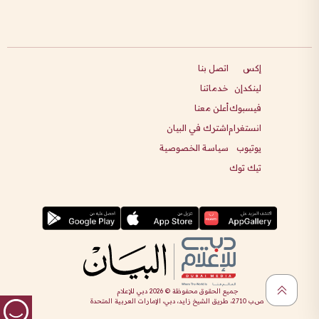
إكس
اتصل بنا
لينكدإن
خدماتنا
فيسبوك
أعلن معنا
انستغرام
اشترك في البيان
يوتيوب
سياسة الخصوصية
تيك توك
جميع الحقوق محفوظة ©
2026
دبي للإعلام
ص.ب 2710، طريق الشيخ زايد، دبي، الإمارات العربية المتحدة