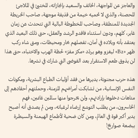
والعاجز عن المواجهة، الخائف والسعيد بإنجازاته، المختبئ في الملاجئ
المحصنة، والذي لا تحميه خيمة من قذيفة موجهة، صاحب الخريطة
الجديدة للمنطقة، وصاحب المخطوطة البالية التي تتحدث عن زمان
غابر، كلهم، ودون استثناء فاقدو الرشد والعقل، حتى ذلك البعيد الذي
يعتقد بأنه وبلاده في أمان، تفصلهم بحار ومحيطات، ومتى شاء ركب
ظهر «B2» ليغزو وهو يردّد «مكرّ مفرّ» لحظة الهرب والاختباء، حتى هذا
لن يذوق طعم الاستقرار بعد الفوضى التي شارك في نشرها.
هذه حرب مجنونة، يديرها من فقد أوّليات الطباع البشرية، ومكونات
النفس الإنسانية، من تشابكت أمراضهم المزمنة، وحملتهم أحقادهم إلى
متاهات دخلوها بإرادتهم، ولن يخرجوا منها سالمين غانمين، فهم
الخاسرون، من يطلب التوسّع إرضاء لرغباته، ومن لم يصدق أنه أصبح
يدير أكبر قوة في العالم، ومن كان ضحية لأطماع الهيمنة والسيطرة
ببضعة صواريخ!