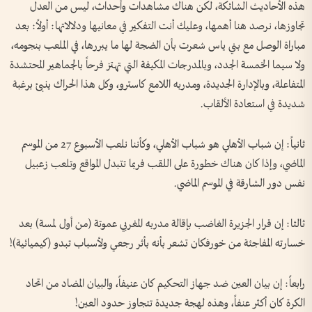
هذه الأحاديث الشائكة، لكن هناك مشاهدات وأحداث، ليس من العدل
تجاوزها، نرصد هنا أهمها، وعليك أنت التفكير في معانيها ودلالاتها: أولاً: بعد
مباراة الوصل مع بني ياس شعرت بأن الضجة لها ما يبررها، في الملعب بنجومه،
ولا سيما الخمسة الجدد، وبالمدرجات المكيفة التي تهتز فرحاً بالجماهير المحتشدة
المتفاعلة، وبالإدارة الجديدة، ومدربه اللامع كاسترو، وكل هذا الحراك ينبئ برغبة
شديدة في استعادة الألقاب.
ثانياً: إن شباب الأهلي هو شباب الأهلي، وكأننا نلعب الأسبوع 27 من الموسم
الماضي، وإذا كان هناك خطورة على اللقب فربما تتبدل المواقع وتلعب زعبيل
نفس دور الشارقة في الموسم الماضي.
ثالثا: إن قرار الجزيرة الغاضب بإقالة مدربه المغربي عموتة (من أول لمسة) بعد
خسارته المفاجئة من خورفكان تشعر بأنه بأثر رجعي ولأسباب تبدو (كيميائية)!
رابعاً: إن بيان العين ضد جهاز التحكيم كان عنيفاً، والبيان المضاد من اتحاد
الكرة كان أكثر عنفاً، وهذه لهجة جديدة تتجاوز حدود العين!