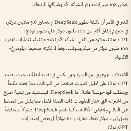
بحوالي 108 مليارات دولار للشركة الأم وشركاتها المرتبطة.
المثير في الأمر أن تكلفة تطوير DeepSeek لم تتجاوز 5.6 ملايين دولار،
في حين تم إنفاق أكثر من 100 مليون دولار على تطوير نموذج،
ChatGPT، علاوة على تلقي الشركة الأم OpenAI، استثمارات تقدر بـ
100 مليون دولار من ميكروسوفت، وفقاً لما ذكرته صحيفة «بلومبرغ»
الألمانية.
الاختلاف الجوهري بين النموذجين يكمن في تقنية المعالجة، حيث يعتمد
ChatGPT على تحليل كميات ضخمة من البيانات، مما يجعله مكلفاً
ويتطلب قوة حوسبة هائلة. أما DeepSeek، فيستفيد من تقنية «مزيج
من الخبراء» التي تختار المعلومات ذات الصلة فقط، مما يقلل من الضغط
على النظام ويخفض التكاليف، كما يقدم DeepSeek اشتراكاً منخفضاً
يصل إلى 2 دولار فقط، مقارنة بـ 60 دولاراً في بعض إصدارات
ChatGPT.