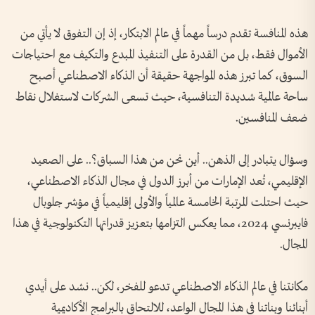
هذه المنافسة تقدم درساً مهماً في عالم الابتكار، إذ إن التفوق لا يأتي من
الأموال فقط، بل من القدرة على التنفيذ المبدع والتكيف مع احتياجات
السوق، كما تبرز هذه المواجهة حقيقة أن الذكاء الاصطناعي أصبح
ساحة عالمية شديدة التنافسية، حيث تسعى الشركات لاستغلال نقاط
ضعف المنافسين.
وسؤال يتبادر إلى الذهن.. أين نحن من هذا السباق؟.. على الصعيد
الإقليمي، تُعد الإمارات من أبرز الدول في مجال الذكاء الاصطناعي،
حيث احتلت المرتبة الخامسة عالمياً والأولى إقليمياً في مؤشر جلوبال
فايبرنسي 2024، مما يعكس التزامها بتعزيز قدراتها التكنولوجية في هذا
المجال.
مكانتنا في عالم الذكاء الاصطناعي تدعو للفخر، لكن.. نشد على أيدي
أبنائنا وبناتنا في هذا المجال الواعد، للالتحاق بالبرامج الأكاديمية