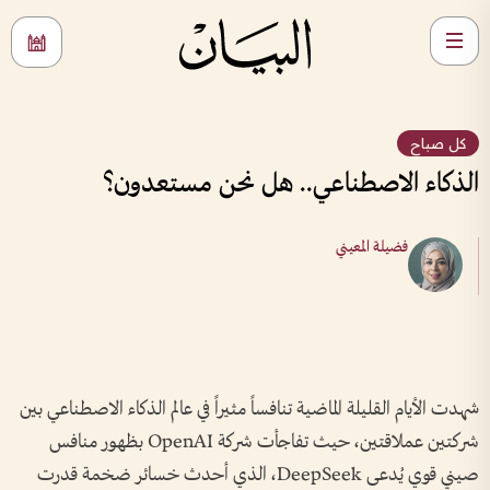
كل صباح
الذكاء الاصطناعي.. هل نحن مستعدون؟
فضيلة المعيني
شهدت الأيام القليلة الماضية تنافساً مثيراً في عالم الذكاء الاصطناعي بين
شركتين عملاقتين، حيث تفاجأت شركة OpenAI بظهور منافس
صيني قوي يُدعى DeepSeek، الذي أحدث خسائر ضخمة قدرت