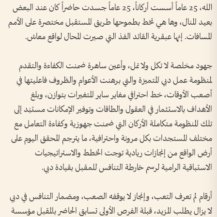
الله، 25 عاماً أسست أركاناً، 25 عاماً جسدت حاضراً كان عند البعض
بعيد المنال، وها هي تخط بطموحها طريق المستقبل مختصرة على الأمم
المسافات. إنها عبقرية القائد الفذ التي صيرت المحال لواقع معاش.
جهود مخلصة لا تكل ولا تمل، وأعين ساهرة ضمنت الكفاءة والتقدم
لمنظومة عمل دبي المتميزة والتي برهنت الأعوام والظروف فاعليتها في
أصعب الأوقات، خط احترافي مغاير ساير المتغيرات بتوازن، وبلغ
الأهداف بالاستثمار في العقول والطاقات وتوفير الإمكانات مستنِد إلى
تلك المنظومة متكاملة الأركان التي ضمنت جهوزية وكفاءة التعامل مع
مختلف المستجدات بكل مرونة واحترافية، ما يترجم المحقق اليوم على
أرض الواقع من إنجازات ريادية توجت الخطط والاستراتيجيات
الاستباقية الرامية لرسم خارطة التنافس للمقبل بقيادة دبي.
أرقام لم تعرف التعب، وإنجاز لا يوقفه الصعب، ومضمار التنافس في دبي
لا يزال يطلب المزيد، قبلة الفرص الأولى تسابق الحاضر بالمقبل مؤسسة