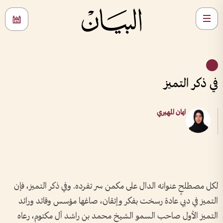
في ذكر التميز
ايمان المهيري
لكل مصطلحٍ عنوانه الدال على مكمن سر تفرده. وفي ذكر التميز، فإن
التميز في دبي عادة رسخت بفكر وإتقان، صاغها مؤسس وقائد ورائد
التميز الأول صاحب السمو الشيخ محمد بن راشد آل مكتوم، رعاه