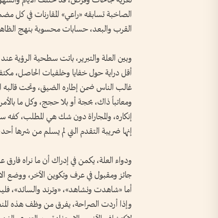
تغريه نجاحات وفرص، قد تختلف الأيام والشهور و
الصاخبة تسابقه «راعي» المقارنات في كل مضمار
القرب والبعد، حسابات محسوبة بنهج الظاهر 
وبين العلة والتبرير، باتت سطحية الرؤية عن
أقل دراية حول خفايا وخلفيات الحاصل، مكت
غالب الناس ضمن إطاره الضيق، وتحت قالبه ا
ومعاتباً ذاك، بحجة أو بلا حجج، وكل ما بالأمر 
إنكاره، والمجاراة دون شك هي المطلب، كفه ساو
إنها ضريبة التقدم التي لم يسلم من شرها أحد،
ودواء العلة، يكمن في إدراك أن ما نراه فارق عم
جائز ومقبول في عرف وتكوين الآخر، ووضع ا
أما «شاهدت ونشاهد»، «وترند والسائد»، فليس 
وإذا أردت الصراحة، يفرق من وظف هذه المنصا