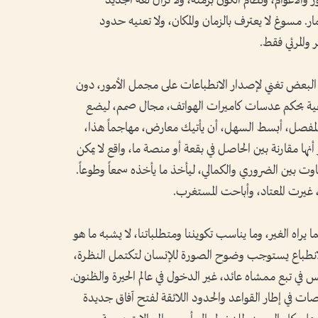
الأعوام، ونظام الكون برمته، ولا تزال لغة الجديد
. مسوغ لا يعترف بالزمان والمكان، ولا تعنيه حدود
والمرئي فقط.
د البعض تغني لإصدار الانطباعات على مجمل الأمور، دون
فية بحكم عدسات كاميرات الهواتف، مجال صمم، ليضع
لمفصل، أبسط السهل، أن يأتيك معارض، مهاجماً هذا،
أنها مقارنة بين الحاصل في بقعة أو منصة ما، واقع لا يمكن
ت بين الضروري والكمالي، ليأخذ ما يأخذه سمعاً وطوعاً.
 غيرت المعتاد، وأباحت المستغرب.
ا يراه الغير، وما يناسب تكويننا ومتطلباتنا، لا يشبه ما هو
لانطباع يستوجب وضوح الصورة للإنسان لتكتمل النظرة،
في تبع ممشاه عائد، غير الدخول في عالم الحيرة والظنون.
ت في إطار القواعد والحدود اللائقة لفتح آفاق جديدة