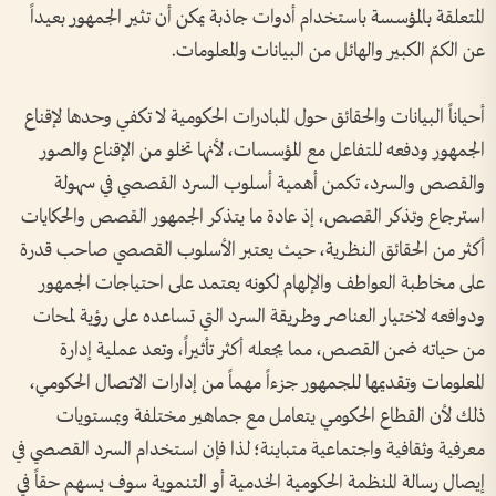
المتعلقة بالمؤسسة باستخدام أدوات جاذبة يمكن أن تثير الجمهور بعيداً
عن الكمّ الكبير والهائل من البيانات والمعلومات.
‎أحياناً البيانات والحقائق حول المبادرات الحكومية لا تكفي وحدها لإقناع
الجمهور ودفعه للتفاعل مع المؤسسات، لأنها تخلو من الإقناع والصور
والقصص والسرد، تكمن أهمية أسلوب السرد القصصي في سهولة
استرجاع وتذكر القصص، إذ عادة ما يتذكر الجمهور القصص والحكايات
أكثر من الحقائق النظرية، حيث يعتبر الأسلوب القصصي صاحب قدرة
على مخاطبة العواطف والإلهام لكونه يعتمد على احتياجات الجمهور
ودوافعه لاختيار العناصر وطريقة السرد التي تساعده على رؤية لمحات
من حياته ضمن القصص، مما يجعله أكثر تأثيراً، وتعد عملية إدارة
المعلومات وتقديمها للجمهور جزءاً مهماً من إدارات الاتصال الحكومي،
ذلك لأن القطاع الحكومي يتعامل مع جماهير مختلفة وبمستويات
معرفية وثقافية واجتماعية متباينة؛ لذا فإن استخدام السرد القصصي في
إيصال رسالة المنظمة الحكومية الخدمية أو التنموية سوف يسهم حقاً في