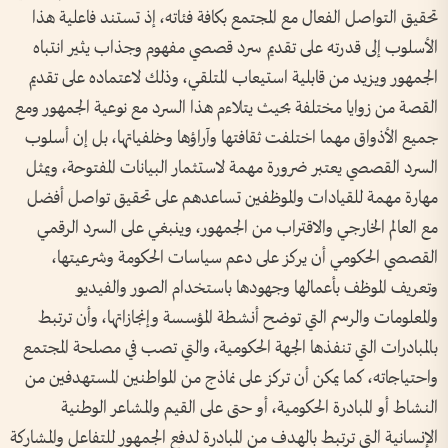
تحقيق التواصل الفعال مع المجتمع بكافة فئاته، إذ تستند فاعلية هذا
الأسلوب إلى قدرته على تقديم سرد قصصي مفهوم وجذاب يثير انتباه
الجمهور ويزيد من قابلية استيعاب المتلقي، وذلك لاعتماده على تقديم
القصة من زوايا مختلفة بحيث يتلاءم هذا السرد مع نوعية الجمهور ومع
جميع الأذواق مهما اختلفت ثقافتها وآراؤها وخلفياتها، بل إن أسلوب
السرد القصصي يعتبر ضرورة مهمة لاستثمار البيانات المفتوحة، ويمثل
مهارة مهمة للقيادات والموظفين تساعدهم على تحقيق تواصل أفضل
مع العالم الخارجي والاقتراب من الجمهور، وينبغي على السرد الرقمي
القصصي الحكومي أن يركز على دعم سياسات الحكومة وشرعيتها،
وتعريف الموظف بأعمالها وجهودها باستخدام الصور والفيديو
والمعلومات والرسم التي توضح أنشطة المؤسسة وإنجازاتها، وأن ترتبط
بالمبادرات التي تنفذها الجهة الحكومية، والتي تصب في مصلحة المجتمع
واحتياجاته، كما يمكن أن تركز على نماذج من المواطنين المستهدفين من
النشاط أو المبادرة الحكومية، أو حتى على القيم والمشاعر الوطنية
الإنسانية التي ترتبط بالهدف من المبادرة لدفع الجمهور للتفاعل والمشاركة