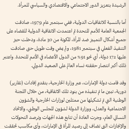
الرشيدة بتعزيز الدور الاجتماعي والاقتصادي والسياسي للمرأة.
أما بالنسبة للاتفاقيات الدولية، ففي سبتمبر عام 1979، صادقت
الجمعية العامة للأمم المتحدة ثم اعتمدت الاتفاقية الدولية للقضاء على
جميع أشكال التمييز ضد المرأة، المكونة من 30 مادة، ودخلت حيز
التنفيذ الفعلي في سبتمبر 1981، ولم يمضِ وقت طويل حتى صادقت
عليها 172 دولة، أي نحو 91% من الدول الأعضاء في الأمم المتحدة. واعتبر
ذلك أكبر انتصار حققته نساء العالم على الصعيد الدولي.
وقد قامت دولة الإمارات، عبر وزارة الخارجية، بتقديم إفادات (تقارير)
دورية، تبين ما تم تنفيذه من بنود تلك الاتفاقية، من خلال اللجنة
الوطنية التي تم تشكيلها من ممثلين لوزارات الخارجية والشؤون
الاجتماعية والعدل، ووزارة الدولة لشؤون المجلس الوطني، والاتحاد
النسائي العام، وجرت العادة أن تتابع هذه الجهات وترصد التحولات
والإنجازات التي تضاف إلى رصيد المرأة في الإمارات، وأي مكاسب تحققت