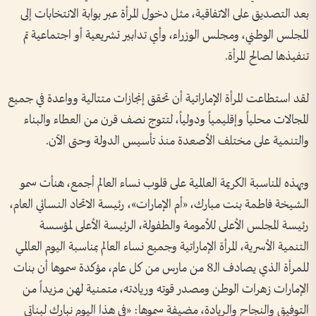
بعد التصديق على الاتفاقية، مثل دخول المرأة عبر بوابة الانتخابات إلى
المجلس الوطني، ومجلس الوزراء، وأي تدابير تشريعية أو اجتماعية تم
تنفيذها لصالح المرأة.
لقد استطاعت المرأة الإماراتية أن تحقق إنجازات متتالية وواعدة في جميع
المجالات محلياً وإقليمياً ودولياً، لتتوج نصف قرن من العطاء والبناء
والتنمية على مختلف الأصعدة منذ تأسيس الدولة وحتى الآن.
وبهذه المناسبة الكريمة العالمية على قلوب نساء العالم أجمع، هنأت سمو
الشيخة فاطمة بنت مبارك، «أم الإمارات»، رئيسة الاتحاد النسائي العام،
رئيسة المجلس الأعلى للأمومة والطفولة، الرئيسة الأعلى لمؤسسة
التنمية الأسرية، المرأة الإماراتية وجميع نساء العالم بمناسبة اليوم العالمي
للمرأة الذي يصادف الـ8 من مارس من كل عام، مؤكدة سموها أن بنات
الإمارات زهرات الوطن ومصدر قوته وريادته، متمنية لهن مزيداً من
التوفيق والنجاح والريادة، مضيفة سموها: «في هذا اليوم نبارك لبناتي