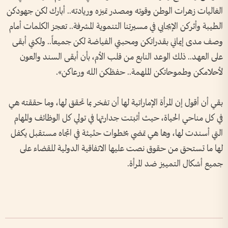
الغاليات زهرات الوطن وقوته ومصدر تميزه وريادته.. أبارك لكن جهودكن
الطيبة وأثركن الإيجابي في مسيرتنا التنموية المشرفة.. تعجز الكلمات أمام
وصف مدى إيماني بقدراتكن ومحبتي الفياضة لكن جميعاً.. ولكني أبقى
على العهد.. ذلك الوعد النابع من قلب الأم، بأن أبقى السند والعون
لأحلامكن وطموحاتكن الملهمة.. حفظكن الله ورعاكن».
بقي أن أقول إن المرأة الإماراتية لها أن تفخر بما تحقق لها، وما حققته هي
في كل مناحي الحياة، حيث أثبتت جدارتها في تولي كل الوظائف والمهام
التي أسندت لها، وها هي تمضي بخطوات حثيثة في اتجاه مستقبل يكفل
لها ما تستحق من حقوق نصت عليها الاتفاقية الدولية للقضاء على
جميع أشكال التمييز ضد المرأة.