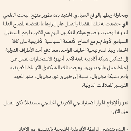
ومحاولة ربطها بالواقع السياسي الجديد بعد تطوير منهج البحث العلمي
التي خضعت له تلك القضايا والعمل على إبرازها بما تقتضيه المصالح العليا
للدولة الوطنية، وأصبح هؤلاء المفكرون اليوم هم الأقرب لرسم المستقبل
السياسي لأوطانهم مع انفتاح الأنظمة السياسية الأفريقية على كافة
الحلفاء ونبذ استراتيجية الحليف الواحد، مما دفع أحد الأطراف الدولية
إلى تشكيل شبكة أكاديمية تابعة لأحد أجهزة الاستخبارات تعمل على
إحباط عمل «المجددون»، وعرفت تلك الشبكة في الأوساط الأفريقية
باسم «شبكة مونيريال» نسبة إلى «تييري دي مونيريال» مدير المعهد
الفرنسي للعلاقات الدولية.
تعزيزاً لإنجاح الحوار الاستراتيجي الأفريقي الخليجي مستقبلاً يمكن العمل
على الآتي:
- البدء بتدشين الرابطة الأفريقية الخليجية بالتنسيق مع الاتحاد