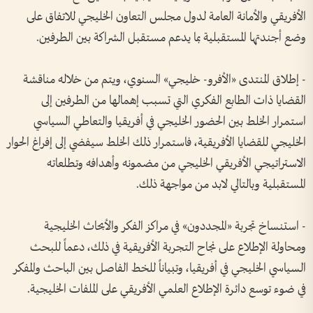
الأفريقي والأمانة العامة لدول مجلس التعاون الخليجي للاتفاق على
وضع أجندتها المستقبلية بما يدعم مستقبل الشراكة بين الطرفين.
- إطلاق المنتدى «الأفرو- خليجي» السنوي، ويتم من خلاله مناقشة
القضايا ذات الطابع الفكري التي تسبب إهمالها من الطرفين إلى
استمرار الخلط بين الحضور الخليجي في أفريقيا والتعاطي السياسي
الخليجي للقضايا الأفريقية، فاستمرار ذلك الخلط سيفضي إلى إفراغ الحوار
الاستراتيجي الأفريقي الخليجي من مضمونه وأهدافه وتطلعاته
المستقبلية وبالتالي لابد من مواجهة ذلك.
- استنساخ تجربة «المجددون» في مراكز الفكر والأبحاث الخليجية
ومحاولة الإطلاع على نجاح التجربة الأفريقية في ذلك، دعماً للبحث
السياسي الخليجي في أفريقيا، وتبياناً للخط الفاصل بين الباحث والمفكر
في ضوء توسع دائرة الإطلاع العلمي الأفريقي على الملفات الخليجية.