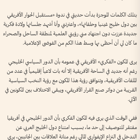
بتلك الكلمات الموجزة بدأت حديثي في ندوة «مستقبل الحوار الأفريقي
بين دول خليج غينيا وحلفائها»، واعترتني وأنا أشهد جلساتها ولادة فكرية
جديدة عززت دون اجتهاد مني رؤيتي العلمية لمنطقة الساحل والصحراء
ما كان لي أن أحظى بها وسط هذا الكم من الفوضى الإعلامية.
يرى المكون «الفكري» الأفريقي في عمومه بأن الدور السياسي الخليجي
رغم أنه جديد في الساحة الأفريقية إلا أنه بات لاعباً إقليمياً في عدد من
الملفات الأفريقية، وتتوافق رؤية هذا المكون مع رؤية النخب السياسية
القريبة من دوائر صنع القرار الأفريقي، ويبقى الاختلاف بين المكونين في
الآتي.
ففي الوقت الذي يرى فيه المكون الفكري بأن الدور الخليجي في أفريقيا
مفتقر للتوصيف إلى حد ما، بسبب امتناع دول الخليج العربي عن
التدخل في النزاع الإيفواري المالي رغم متانة العلاقات بين الجانبين، يرى