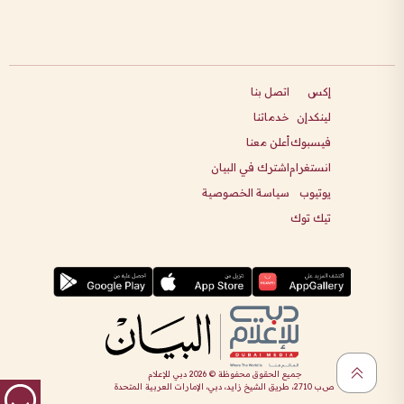
إكس
اتصل بنا
لينكدإن
خدماتنا
فيسبوك
أعلن معنا
انستغرام
اشترك في البيان
يوتيوب
سياسة الخصوصية
تيك توك
جميع الحقوق محفوظة ©
2026
دبي للإعلام
ص.ب 2710، طريق الشيخ زايد، دبي، الإمارات العربية المتحدة