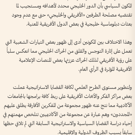
المكون السياسي بأن الدور الخليجي محدد لأهدافه ومستجيب لما
تقتضيه مصلحة الطرفين «الأفريقي والخليجي» حتى مع عدم وجود
بعثات دبلوماسية خليجية في بعض الدول الأفريقية المعنية.
وهذا الاختلاف بين المكونين أدى إلى ظهور بعض التيارات الشعبية التي
تعمل على إثارة التوجس والقلق من الحراك الخليجي مما انعكس سلباً
على رؤية الأفريقي لذلك الحراك عززتها بعض المنصات الإعلامية
الأفريقية المؤثرة في الرأي العام.
ولتطوير مستوى الطرح العلمي لكافة القضايا الاستراتيجية عملت
بعض مراكز الفكر والأبحاث الأفريقية على ربط كافة برامجها بالجامعات
الأكاديمية مما نتج عنه ظهور مجموعة من المفكرين الأفارقة يطلق عليهم
«المجددون» وهم عبارة عن مجموعة من الأكاديميين تتلخص مهمتهم في
إحياء دراسة القضايا السياسية والاستراتيجية السابقة التي لم تلاقِ حظها
سابقاً بسبب الظروف الدولية والإقليمية.