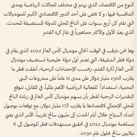
النوع من الاقتصاد، الذي يهتم في مختلف المجالات الرياضية ومدى
التنافسية فيها، و لا يخفى على أحد الدور الاقتصادي الكبير للمونديالات
التي تقام كل أربع سنوات على الناتج المحلي للدولة المستضيفة للحدث،
الذي يعدّ الأول والأكثر جماهيرياً في عالم كرة القدم.
وها نحن نترقب في الوقت الحالي مونديال كأس العالم 2022 الذي يقام في
دولة قطر الشقيقة، التي تعتبر أول دولة خليجية تستضيف مونديال
كأس العالم لكرة القدم، زبحسب الإحصاءات الرسمية، أنفقت قطر ما
يقارب الـ230 مليار دولار على مدى 11 عاماً على مشروعات البنى
التحتية، استعداداً للفعالية الرياضية الأهم عالمياً. في المقابل، تتوقع
التقديرات الرسمية لقطر بأن يسهم مونديال كأس العالم في زيادة الناتج
المحلي الإجمالي لاقتصادها بما يقارب الـ17 مليار دولار، مع توقعات بوصول
أعداد السيّاح خلال أيام الحدث إلى مليون سائح تقريباً، الأمر الذي يعني
مساهمة مونديال 2022 في تحقيق مستهدفات قطر للوصول إلى 6
ملايين سائح بحلول عام 2030.