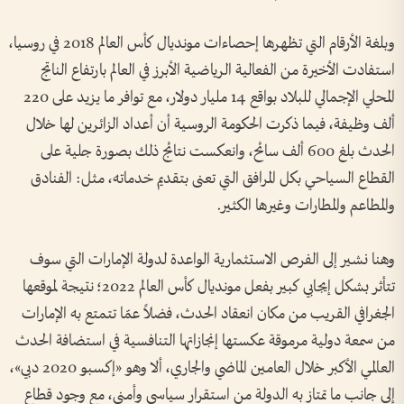
وبلغة الأرقام التي تظهرها إحصاءات مونديال كأس العالم 2018 في روسيا،
استفادت الأخيرة من الفعالية الرياضية الأبرز في العالم بارتفاع الناتج
المحلي الإجمالي للبلاد بواقع 14 مليار دولار، مع توافر ما يزيد على 220
ألف وظيفة، فيما ذكرت الحكومة الروسية أن أعداد الزائرين لها خلال
الحدث بلغ 600 ألف سائح، وانعكست نتائج ذلك بصورة جلية على
القطاع السياحي بكل المرافق التي تعنى بتقديم خدماته، مثل: الفنادق
والمطاعم والمطارات وغيرها الكثير.
وهنا نشير إلى الفرص الاستثمارية الواعدة لدولة الإمارات التي سوف
تتأثر بشكل إيجابي كبير بفعل مونديال كأس العالم 2022؛ نتيجة لموقعها
الجغرافي القريب من مكان انعقاد الحدث، فضلاً عمّا تتمتع به الإمارات
من سمعة دولية مرموقة عكستها إنجازاتها التنافسية في استضافة الحدث
العالمي الأكبر خلال العامين الماضي والجاري، ألا وهو «إكسبو 2020 دبي»،
إلى جانب ما تمتاز به الدولة من استقرار سياسي وأمني، مع وجود قطاع