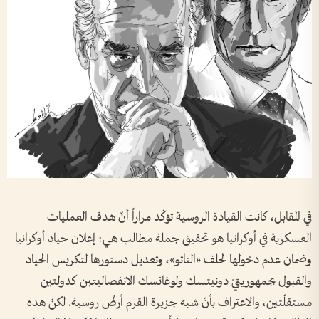
في المقابل، كانت القيادة الروسية تؤكّد مراراً أنّ هدف العمليات
العسكرية في أوكرانيا هو تحقيق جملة مطالب هي: إعلان حياد أوكرانيا
وضمان عدم دخولها لحلف «الناتو»، وتعديل دستورها لتكريس الحياد
والقبول بجمهوريتيْ دونيتسك ولوغانسك الانفصاليتين كدولتين
مستقلّتين، والاعتراف بأنّ شبه جزيرة القرم أرضٌ روسية. لكنّ هذه