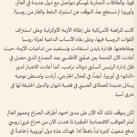
قويّاً، والعلاقات التجارية لموسكو تتواصل مع دول عديدة في العالم،
وأوروبا لم تستطع بعدُ التوقّف عن استيراد النفط والغاز من روسيا!.
كانت المراهنة الأمريكية على إطالة الأزمة الأوكرانية وعلى استنزاف
القوّات الروسية فيها، وعلى بقاء الأسباب الداعية لعزلة روسيا
ومقاطعتها. فإدارة بايدن استفادت وتستفيد من تداعيات الأزمة، حيث
أعادت الآن اللحمة بين ضفّتيْ الأطلسي بعد التصدّع الذي حصل في
ظلّ إدارة الرئيس السابق دونالد ترامب، كما أعادت الاعتبار لدور
«الناتو» في أوروبا. أيضاً، في المجال الخارجي، أرادت واشنطن توجيه
رسائل عديدة للعملاق الصيني في قضية تايوان والدول الحليفة لها في
شرق آسيا.
لكن يتوقّف ذلك كلّه الآن على مدى صمود أطراف الصراع وعموم العالم
أمام العواقب الاقتصادية الخطيرة لما يحدث الآن من صراع غربي/‏روسي
تدفع شعوبٌ كثيرة ثمناً باهظاً له!. فهناك عدّة دول أوروبية (خاصّةً في