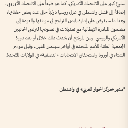
سلبيٍّ كبير على الاقتصاد الأمريكي، كما هو طبعاً على الاقتصاد الأوروبي،
إضافةً إلى فشل واشنطن في عزل روسيا دوليّاً حتّى عند بعض حلفائها،
وهذا ما سيفرض على إدارة بايدن التراجع في مواقفها والعودة إلى
مضمون المبادرة الإيطالية مع تعديلات في نصوصها لترضي الجانبين
الأمريكي والروسي. ومن المرجّح أن يحدث ذلك خلال أو بعد دورة
الجمعية العامّة للأمم المتّحدة في أواخر سبتمبر المقبل، وقبل موسم
الشتاء في أوروبا واستحقاق الانتخابات «النصفية» في الولايات المتّحدة.
*مدير «مركز الحوار العربي» في واشنطن