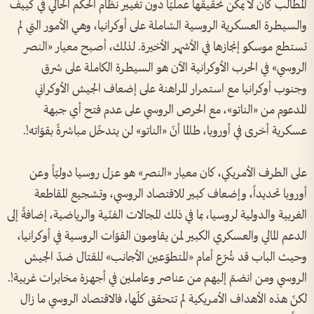
المطالب كان لا يمكن تحقيقها عمليّاً دون تغيير نظام الحكم الحالي في كييف
والسيطرة العسكرية الروسية الشاملة على أوكرانيا، وهي الأمور التي لم
تستطع موسكو إنجازها في الأشهر الأخيرة. لذلك، أصبح معيار «النصر
الروسي» في الحرب الأوكرانية الآن هو السيطرة الكاملة على شرق
وجنوب أوكرانيا مع استمرار المراهنة على إضعاف الجيش الأوكراني
المدعوم من «الناتو»، مع الحرص الروسي على عدم فتح أي جبهة
عسكرية أخرى في أوروبا، طالما أنّ «الناتو» لن يتدخّل مباشرةً بقوّاته!.
على الطرف الأمريكي، كان معيار «النصر» هو عزل روسيا دوليّاً وعن
أوروبا تحديداً، وإضعاف كبير للاقتصاد الروسي، وتشجيع المقاطعة
الغربية والدولية لروسيا، بما في ذلك المجالات الفنّية والرياضية، إضافةً إلى
الدعم المالي والعسكري الكبير لمن يقاومون القوّات الروسية في أوكرانيا،
وحيث الباب قد شُرّع أمام «المتطوّعين الأجانب» للقتال ضدّ الجيش
الروسي ومن انضمّ إليهم من عناصر وعاملين في أجهزة مخابرات غربية!.
لكنّ هذه الأهداف الأمريكية لم تتحقق كلّها، فالاقتصاد الروسي ما زال