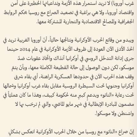
غرب أوروبا) لا تريد استمرار هذه الأزمة وتداعياتها الخطيرة على أمن
واقتصاد أوروبا، ولا هي براغبة في تصعيد الصراع مع روسيا بحكم الروابط
الجغرافية والمصالح الاقتصادية والتجارية المشتركة معها.
ويبدو من وقائع الحرب الأوكرانية ونتائجها حاليّاً، أنّ أوروبا الغربية تريد في
الحدّ الأدنى الآن العودة إلى ظروف الأزمة الأوكرانية في عام 2014 حينما
جرى إدانة التدخّل الروسي في أوكرانيا آنذاك واتّخاذ عقوبات ضدّ
موسكو، لكن دون الوصول إلى حالة القطيعة الكاملة معها، وبأنّ يتمّ
وقف هذه الحرب الآن في حدودها العسكرية الراهنة، أي بقاء شرق
أوكرانيا وجنوبها تحت السيطرة الروسية مقابل بقاء غرب أوكرانيا وشمالها
تحت رعاية «الناتو» وبدعمٍ كبيرٍ منه لحكومة كييف، وهذا ما كان عمليّاً في
مضمون المبادرة الإيطالية في شهر مايو الماضي، والتي لم ترحّب بها لا
واشنطن ولا موسكو!.
إنّ صراع «الناتو» مع روسيا من خلال الحرب الأوكرانية انعكس بشكلٍ