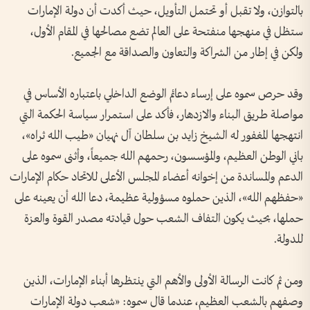
بالتوازن، ولا تقبل أو تحتمل التأويل، حيث أكدت أن دولة الإمارات
ستظل في منهجها منفتحة على العالم تضع مصالحها في المقام الأول،
ولكن في إطار من الشراكة والتعاون والصداقة مع الجميع.
وقد حرص سموه على إرساء دعائم الوضع الداخلي باعتباره الأساس في
مواصلة طريق البناء والازدهار، فأكد على استمرار سياسة الحكمة التي
انتهجها المغفور له الشيخ زايد بن سلطان آل نهيان «طيب الله ثراه»،
باني الوطن العظيم، والمؤسسون، رحمهم الله جميعاً، وأثنى سموه على
الدعم والمساندة من إخوانه أعضاء المجلس الأعلى للاتحاد حكام الإمارات
«حفظهم الله»، الذين حملوه مسؤولية عظيمة، دعا الله أن يعينه على
حملها، بحيث يكون التفاف الشعب حول قيادته مصدر القوة والعزة
للدولة.
ومن ثم كانت الرسالة الأولى والأهم التي ينتظرها أبناء الإمارات، الذين
وصفهم بالشعب العظيم، عندما قال سموه: «شعب دولة الإمارات