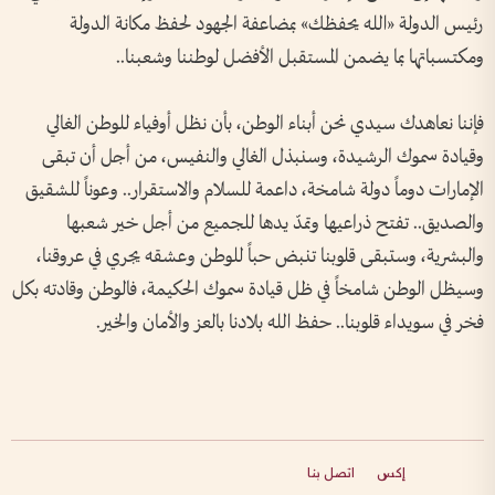
رئيس الدولة «الله يحفظك» بمضاعفة الجهود لحفظ مكانة الدولة
ومكتسباتها بما يضمن المستقبل الأفضل لوطننا وشعبنا..
فإننا نعاهدك سيدي نحن أبناء الوطن، بأن نظل أوفياء للوطن الغالي
وقيادة سموك الرشيدة، وسنبذل الغالي والنفيس، من أجل أن تبقى
الإمارات دوماً دولة شامخة، داعمة للسلام والاستقرار.. وعوناً للشقيق
والصديق.. تفتح ذراعيها وتمدّ يدها للجميع من أجل خير شعبها
والبشرية، وستبقى قلوبنا تنبض حباً للوطن وعشقه يجري في عروقنا،
وسيظل الوطن شامخاً في ظل قيادة سموك الحكيمة، فالوطن وقادته بكل
فخر في سويداء قلوبنا.. حفظ الله بلادنا بالعز والأمان والخير.
إكس
اتصل بنا