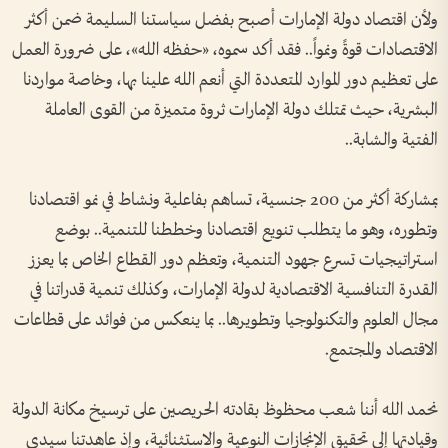
ولأن اقتصاد دولة الإمارات أصبح بفضل سياستنا السليمة ضمن أكثر
الاقتصادات قوةً ونمواً.. فقد أكد سموه، «حفظه الله»، على ضرورة العمل
على تعظيم دور الموارد المتعددة التي أنعم الله علينا بها، وخاصة مواردنا
البشرية، حيث تمتلك دولة الإمارات ثروة متميزة من القوى العاملة
الفتية والشابة..
بمشاركة أكثر من 200 جنسية، تساهم بفاعلية ونشاط في نمو اقتصادنا
وتطوره، وهو ما يتطلب تنويع اقتصادنا وخططنا للتنمية.. بوضع
استراتيجيات تسرع جهود التنمية، وتعظم دور القطاع الخاص بما يعزز
القدرة التنافسية الاقتصادية لدولة الإمارات، وكذلك تنمية قدراتنا في
مجال العلوم والتكنولوجيا وتطويرها.. بما ينعكس من فوائد على قطاعات
الاقتصاد والمجتمع.
نحمد الله أننا شعب محظوظ بقادته الحريصين على ترسيخ مكانة الدولة
وقيادتها إلى تحقيق الإنجازات النوعية والاستثنائية، وإذ عاهدتنا سيدي