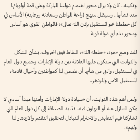
وتمكينه.. كان ولا يزال محور اهتمام دولتنا المباركة وعلى قمة أولوياتها
منذ نشأتها.. وسيظل منهج (راحة المواطن وسعادته ورعايته) الأساس في
كل خططنا نحو المستقبل بإذن الله تعالى»؛ فالمواطن القوي هو أساس
ومحور بناء أي دولة قوية.
لقد وضع سموه، «حفظه الله»، النقاط فوق الحروف، بشأن الشكل
والثوابت التي ستكون عليها العلاقة بين دولة الإمارات وجميع دول العالم
في المستقبل، والتي من شأنها أن تضمن لنا كمواطنين وأجيال قادمة،
المستقبل الآمن والمزدهر..
ولعل أهم هذه الثوابت، أن «سيادة دولة الإمارات وأمنها مبدأ أساسي لا
يمكن التنازل عنه أو التهاون فيه.. نمدّ يد الصداقة إلى كل دول العالم التي
تشاركنا قيم التعايش والاحترام المتبادل لتحقيق التقدم والازدهار لنا
ولهم».