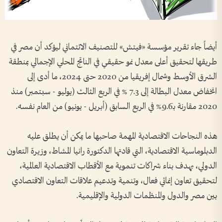
أيضاً جاء تقرير مؤسسة «فيتش» للتصنيف الائتماني ليؤكد أن مصر في
طريقها لتحقيق أعلى معدل نمو حقيقي في الناتج المحلي الإجمالي بمنطقة
الشرق الأوسط وشمال إفريقيا من 2020 حتى 2024، ما أدى إلى
انخفاض معدل البطالة إلى 7.3 % في الربع الثالث (يوليو - سبتمبر) منذ
2020 مقارنة بـ9.6% في الربع السابق (أبريل - يونيو) من العام نفسه.
هذه النجاحات الاقتصادية المهمة صاحبها ما يمكن أن يطلق عليه
الدبلوماسية الاقتصادية، التي قادتها الدكتورة رانيا المشاط، وزيرة التعاون
الدولي، بهدف بناء شراكات تنموية مع الأقطاب الاقتصادية العالمية،
لتحقيق تعاون إنمائي فعال، وتنمية وتدعيم علاقات التعاون الاقتصادي
بين مصر والدول والمنظمات الدولية والإقليمية.