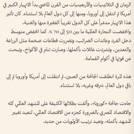
الزمان في الثلاثينيات والأربعينيات من القرن الماضي.بدأ الانهيار الكبير في
أمريكا ثم انتقل إلى أوروبا، ومنها إلى كل دول العالم بلا استثناء. كان تأثير
هذا الانهيار مدمّراً على كل الدول تقريباً الفقيرة منها والغنية،
وانخفضت التجارة العالمية ما بين 50 إلى 70 %. كما انخفض متوسط
دخل الفرد وعائدات الضرائب، وتضررت قطاعات ضخمة مثل الزراعة
والتعدين، وتشردت عائلات بأكملها، وصارت تنام في الأكواخ، وتبحث
عن قوتها في أكوام القمامة.
هذه المرة انطلقت الجائحة من الصين، ثم انتقلت إلى أمريكا وأوروبا ثم إلى
باقي دول العالم، شرقه وغربه، بلا استثناء.
جاءت جائحة «كورونا»، وألقت بظلالها الكثيفة على المشهد العالمي كله
والاقتصاد المصري بالضرورة كجزء من الاقتصاد العالمي، لتعيد تغيير
المشهد بأكمله، وتعيد ترتيب الأولويات من جديد.