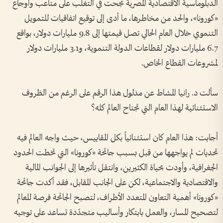
الدبلوماسية الاقتصادية المصرية نجحت في التغلّب على متاعب وأوجاع
«كورونا»، والحد من مخاطرها، ما أدى إلى توقيع اتفاقيات للتمويل
التنموي خلال العام الحالي تصل قيمتها إلى 9.8 مليارات دولار، بواقع
6.7 مليارات دولار لقطاعات الدولة التنموية، و3.1 مليارات دولار
لمشروعات القطاع الخاص.
سألت د. رانيا المشاط عن مدلول هذا الرقم على الرغم من الظروف
الاستثنائية لهذا العام التي تجتاح العالم كله؟
أجابت: هذا العام كان استثنائياً بكل المقاييس، حيث واجه العالم فيه
تحديات لم يواجهها من قبل بسبب جائحة «كورونا» التي تخطت الحدود
الجغرافية، وأودت بحياة الكثيرين، وانتقل تأثيرها إلى الجوانب المالية
والاقتصادية والاجتماعية، لكن على الجانب المقابل، فقد أكدت جائحة
«كورونا» أهمية التعاون المتعدد الأطراف، لتصبح الجائحة فرصة للعالم
لتصحيح المسار، والعمل بابتكار وأساليب متجدّدة تساعد على توجيه