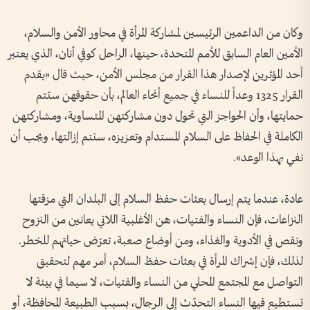
وكان من الداعمين الرئيسين لمشاركة المرأة في محاور الأمن والسلام،
الأمين العام السابق للأمم المتحدة، حينها، الراحل كوفي أنان، الذي يعتبر
أحد المؤثرين لإصدار هذا القرار من مجلس الأمن، حيث قال «يقدم
القرار 1325 وعداً للنساء في جميع أنحاء العالم، بأن حقوقهن ستتم
حمايتها، وأن الحواجز التي تحول دون مشاركتهن المتساوية، ومشاركتهن
الكاملة في الحفاظ على السلام المستدام وتعزيزه، ستتم إزالتها، ويجب أن
نفي بهذا الوعد».
عادة، عندما يتم إرسال بعثات حفظ السلام إلى البلدان التي مزقتها
النزاعات، فإن النساء والفتيات، هن الأغلبية اللاتي يعانين من النزوح
ونقص في الأدوية والغذاء، ومن أوضاع صعبة، تعرّض حياتهم للخطر.
لذلك، فإن إشراك المرأة في بعثات حفظ السلام، أمر مهم لتحقيق
التواصل مع المجتمع المحلي من النساء والفتيات، لا سيما في بيئة لا
تستطيع فيها النساء التحدّث إلى الرجال، بسبب الطبيعة المحافظة، أو