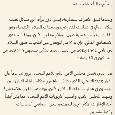
المسلّح، طلباً لحياة جديدة.
وعندما تتفق الأطراف المتصارعة، يُنسى دور المرأة، التي تشكّل نصف
سكان العالم، في عمليات التفاوض، ومباحثات السلام والتنمية، وهو
مفقود تاريخياً من عملية صون السلام وتحقيق الأمن. ووفقاً للمنتدى
الاقتصادي العالمي، فإن 4 ٪ من الموقعين على اتفاقيات صون السلام
بين عامي 1992 و2011 من النساء، بينما تشكل نسبتهن 9 ٪ فقط من
المشاركين في المفاوضات.
هذا العام، يحتفل مجلس الأمن التابع للأمم المتحدة، بمرور 20 عاماً على
القرار 1325 التاريخي، الذي دعا إلى اتباع نهج متكامل اتجاه التوازن بين
الجنسين في عمليات حفظ السلام والأمن. ويعد هذا القرار، علامة بارزة
وملهمة لمجلس الأمن، وتجسيداً لأولويات الأمم المتحدة، كما يمثل أيضاً
أحد الإنجازات الأكثر شهرة للمجتمع المدني، وصانعي السياسات
والدبلوماسيين.