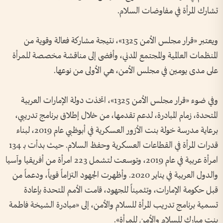
تشارك المرأة في مفاوضات السلام.
ويعتبر «قرار مجلس الأمن 1325»، نتيجة مشاركة فعالة وقوية من
المنظمات العالمية والمجتمع المدني، وأفضى إلى مناقشة مخصصة للمرأة
على مدى يومين في مجلس الأمن، هي الأولى من نوعها.
وفي ضوء «قرار مجلس الأمن 1325»، اتخذت دولة الإمارات العربية
المتحدة، زمام المبادرة، لدعم تقدمها، من خلال إطلاق برنامج تدريبي،
برعاية مدرسة خولة بنت الأزور العسكرية في أبوظبي عام 2019، لبناء
قدرات المرأة في القطاعات العسكرية وحفظ السلام. حيث بدأت بـ 134
امرأة عربية في عام 2019، وتوسعت لتشمل 223 امرأة من أفريقيا وآسيا
والدول العربية في يناير 2020. وأظهرت الجهود التزاماً قوياً، ودعماً من
قبل حكومة الإمارات، وتثميناً للجهود، قامت الأمم المتحدة بإعادة
تسمية برنامج تدريب المرأة للسلام والأمن، إلى «مبادرة الشيخة فاطمة
بنت مبارك للسلام والأمن للمرأة».