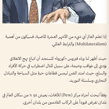
إذا تعلم العالم أي شيء من الأشهر العشرة الماضية، فسيكون من أهمية
(Multilateralism) والترابط العالمي.
حيث أظهر لنا وباء فيروس «كورونا» المستجد أن اتباع نهج الانغلاق
يؤدي إلى عواقب وخيمة، على سبيل المثال اضطراب في حركة الأفراد
والسلع، حيث امتد الضرر ليمس قطاعاتٍ حيةٍ مثل السياحة والتبادل
التجاري وسلسلة التوريد.
وفقاً لبحث أجراه مركز (Pew) للأبحاث، يعيش 91 % من سكان العالم في
بلدان تفرض قيوداً على الركاب القادمين من بلدان أخرى.