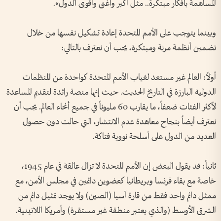
المساهمة بأفكار مبتكرة.. مثل أكبر وأغنى وأقوى الدول».
وبينما يتوجب على الأمم المتحدة إعادة تشكيل نفسها من خلال
تضمين أنظمة مرنة ومبتكرة، يجب أن نعترف بالتالي:
أولاً: العالم غير مستعد لغياب الأمم المتحدة كواحدة من المنظمات
الدولية البارزة في التاريخ الحديث. حيث إنها منصة رائدة لتقديم المساعدة
لأكثر الفئات ضعفاً، ما يقارب 60 مليوناً في جميع أنحاء العالم. يجب أن
نعترف أيضاً بنجاح معاهدة عدم الانتشار، التي حالت دون حصول
العديد من الدول على أسلحة نووية فتاكة.
ثانياً: قد يقول البعض إن الأمم المتحدة لا تزال عالقة في عام 1945،
خاصة مع بقاء فرنسا وبريطانيا كعضوين دائمين في مجلس الأمن، مع
ممثل دائم واحد فقط من قارة آسيا (الصين) ولا يوجد تمثيل دائم من
الشرق الأوسط (والذي يعتبر منطقة غير مستقرة) وأمريكا اللاتينية.