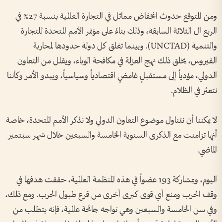
ومن المتوقع حدوث انخفاض مماثل في التجارة العالمية بنسبة 27% في
الربع ال الثلاثة السابقة، وذلك بناءً على مؤتمر الأمم المتحدة للتجارة
والتنمية (UNCTAD). وبينما تغلق كل دولة حدودها لمحاربة
الفيروس، يخلق ذلك نهج العزلة في مكافحة الوباء، ويقلل من التعاون
الدولي، مؤدياً إلى مستقبلٍ غامضٍ اقتصادياً وسياسياً، ويبدو الأمر وكأننا
نتعثر في الظلام.
لا يمكننا أن نتناول موضوع التعاون الدولي ولا نذكر الأمم المتحدة، خاصة
أنها تزامنت مع الذكرى السنوية الخامسة والسبعين خلال شهر سبتمبر
الماضي.
اليوم، وبمشاركة 193 عضواً في هذه المنظمة العالمية، حققت هدفها في
وقف الحرب ومنع أي قوى كبرى أخرى من قرع طبول الحرب. ومع ذلك،
وفي سن الخامسة والسبعين وهي تواجه جائحة عالمية، فإنه يتطلب من