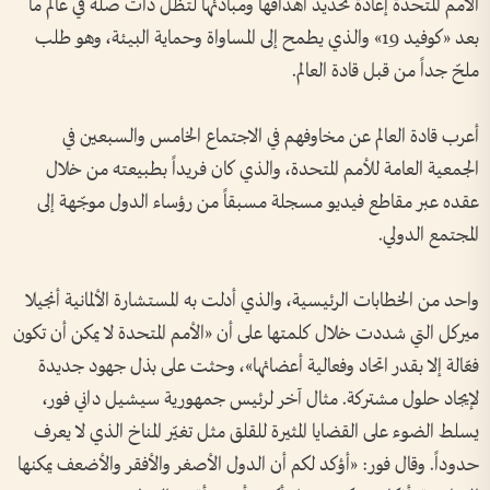
الأمم المتحدة إعادة تحديد أهدافها ومبادئها لتظل ذات صلة في عالم ما
بعد «كوفيد 19» والذي يطمح إلى المساواة وحماية البيئة، وهو طلب
ملحّ جداً من قبل قادة العالم.
أعرب قادة العالم عن مخاوفهم في الاجتماع الخامس والسبعين في
الجمعية العامة للأمم المتحدة، والذي كان فريداً بطبيعته من خلال
عقده عبر مقاطع فيديو مسجلة مسبقاً من رؤساء الدول موجّهة إلى
المجتمع الدولي.
واحد من الخطابات الرئيسية، والذي أدلت به المستشارة الألمانية أنجيلا
ميركل التي شددت خلال كلمتها على أن «الأمم المتحدة لا يمكن أن تكون
فعّالة إلا بقدر اتحاد وفعالية أعضائها»، وحثت على بذل جهود جديدة
لإيجاد حلول مشتركة. مثال آخر لرئيس جمهورية سيشيل داني فور،
يسلط الضوء على القضايا المثيرة للقلق مثل تغيّر المناخ الذي لا يعرف
حدوداً. وقال فور: «أؤكد لكم أن الدول الأصغر والأفقر والأضعف يمكنها