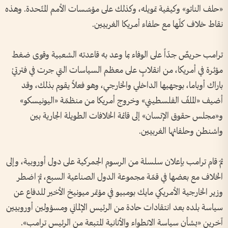
«حلف الناتو» وكيفية تمويله، وكذلك على مؤسّسات الأمم المتّحدة. وهذه
نقاط خلاف كلّها مع حلفاء أمريكا الغربيين.
ترامب حريصٌ جدّاً على الوفاء بما وعد به قاعدته الشعبية وقوى ضغط
مؤثرة في أمريكا، من انقلابٍ على معظم السياسات التي جرت في فترتيْ
باراك أوباما، بوجهيها الداخلي والخارجي، وهو فعلاً يقوم بذلك، وقد
أضيف «الملفّ الفلسطيني» وخروج أمريكا من منظمّة «اليونيسكو»
و«مجلس حقوق الإنسان» إلى قائمة الخلافات الطويلة الجارية بين
واشنطن وحلفائها الغربيين.
ثمّ قام ترامب بإعلان سلسلة من الرسوم الجمركية على دول أوروبية، وإلى
الخلاف مع بعضها في قمّة مجموعة الدول الصناعية السبع، ثمّ اضطر
وزير الخارجية الأمريكي مايك بومبيو في مؤتمر ميونيخ الأخير للدفاع عن
سياسة بلده بعد انتقادات حادة من الرئيس الإلماني ومسؤولين أوروبيين
آخرين «بشأن سياسة الانطواء والأنانية المتبعة من الرئيس ترامب».