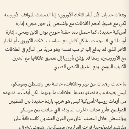
وهناك خياران الآن أمام الاتّحاد الأوروبي: إمّا التمسّك بالمواقف الأوروبية
لكن مع ضبطٍ لحجم الخلافات مع واشنطن إلى حين مجيء إدارة
أمريكية جديدة، كما حصل بعد حقبة جورج بوش الابن ومجيء إدارة
أوباما التي انسجمت بشكلٍ كامل مع سياسات الاتّحاد الأوروبي، أو الخيار
الآخر الذي قد يدفع إليه ترامب نفسه وهو مزيدٌ من التأزّم في العلاقات
مع الأوروبيين، وممّا قد يؤدّي بأوروبا إلى تعميق علاقاتها مع الشرق
الأقرب الروسي ومع الشرق الأقصى الصيني.
ما حدث ويحدث من توتّر وخلافات، خاصة بين واشنطن وموسكو،
ليس بغيمة عابرة تصفو بعدها العلاقات ما بينهما. لكن أيضاً، ما نشهده
من أزمات روسية/أمريكية ليس هو بحربٍ باردة جديدة بين القطبين
الدوليين. فأبرز سمات «الحرب الباردة» التي سادت بين موسكو
وواشنطن خلال النصف الثاني من القرن العشرين كانت قائمةً على
مفاهيم إيديولوجية فرزت العالم بين معسكرين: شيوعي/شرقي،