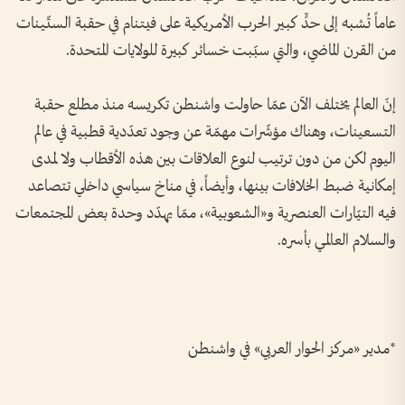
عاماً تُشبه إلى حدٍّ كبير الحرب الأمريكية على فيتنام في حقبة الستّينات
من القرن الماضي، والتي سبّبت خسائر كبيرة للولايات المتحدة.
إنّ العالم يختلف الآن عمّا حاولت واشنطن تكريسه منذ مطلع حقبة
التسعينات، وهناك مؤشّرات مهمّة عن وجود تعدّدية قطبية في عالم
اليوم لكن من دون ترتيب لنوع العلاقات بين هذه الأقطاب ولا لمدى
إمكانية ضبط الخلافات بينها، وأيضاً، في مناخ سياسي داخلي تتصاعد
فيه التيّارات العنصرية و«الشعوبية»، ممّا يهدّد وحدة بعض المجتمعات
والسلام العالمي بأسره.
*مدير «مركز الحوار العربي» في واشنطن