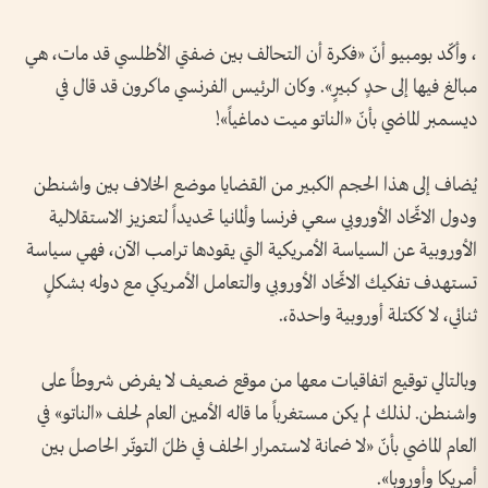
، وأكّد بومبيو أنّ «فكرة أن التحالف بين ضفتي الأطلسي قد مات، هي
مبالغ فيها إلى حدٍ كبيرٍ». وكان الرئيس الفرنسي ماكرون قد قال في
ديسمبر الماضي بأنّ «الناتو ميت دماغياً»!
يُضاف إلى هذا الحجم الكبير من القضايا موضع الخلاف بين واشنطن
ودول الاتّحاد الأوروبي سعي فرنسا وألمانيا تحديداً لتعزيز الاستقلالية
الأوروبية عن السياسة الأمريكية التي يقودها ترامب الآن، فهي سياسة
تستهدف تفكيك الاتّحاد الأوروبي والتعامل الأمريكي مع دوله بشكلٍ
ثنائي، لا ككتلة أوروبية واحدة،.
وبالتالي توقيع اتفاقيات معها من موقع ضعيف لا يفرض شروطاً على
واشنطن. لذلك لم يكن مستغرباً ما قاله الأمين العام لحلف «الناتو» في
العام الماضي بأنّ «لا ضمانة لاستمرار الحلف في ظلّ التوتّر الحاصل بين
أمريكا وأوروبا».