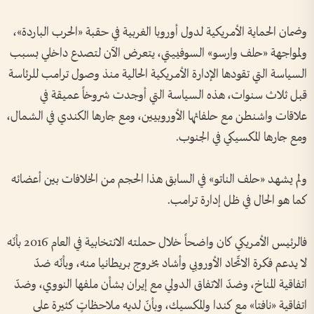
وضمان الحماية الأمريكية لدول أوروبا الغربية في حقبة «الحرب الباردة»،
ولمواجهة «حلف وارسو» السوفييتي، يتعرض الآن لتصدع داخلي بسبب
السياسة التي تقودها الإدارة الأمريكية الحالية منذ وصول ترامب للرئاسة
قبل ثلاث سنوات، هذه السياسة التي أوجدت شروخاً عميقة في
علاقات واشنطن مع حلفائها الأوروبيين، ومع جارها الكندي في الشمال،
ومع جارها المكسيكي في الجنوب.
ولم يشهد «حلف الناتو» في السابق هذا الحجم من الخلافات بين أعضائه
كما هو الحال في ظل إدارة ترامب.
فالرئيس الأمريكي كان واضحاً خلال حملته الانتخابية في العام 2016 بأنّه
لا يدعم فكرة الاتّحاد الأوروبي وأشاد بخروج بريطانيا منه، وبأنّه ضدّ
اتفاقية المناخ، وضدّ الاتفاق الدولي مع إيران بشأن ملفها النووي، وضدّ
اتفاقية «نافتا» مع كندا والمكسيك، وبأنّ لديه ملاحظاتٍ كثيرة على