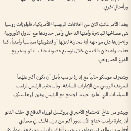
ورأسمالي/غربي.
وهذا الأمر غائبٌ الآن عن الخلافات الروسية/الأمريكية. فأولويّات روسيا
هي مصالحها المباشرة وأمنها الداخلي وأمن حدودها مع الدول الأوروبية
وإصرارها على مواجهة أيّة محاولة لعزلها أو لتطويقها سياسياً وأمنياً، كما
فعلت واشنطن ذلك من خلال توسيع عضوية حلف الناتو ومشروع
الدرع الصاروخي.
وتتصرّف موسكو حالياً مع إدارة ترامب بأمل أن تكون أكثر تفهّماً
للموقف الروسي من الإدارات السابقة، وبأن يحترم الرئيس ترامب
السياسات التي أعلنها حينما اجتمع مع الرئيس بوتين في هلسنكي.
ويبدو من نتائج الاجتماع الأخير في بروكسل لوزراء الدفاع في حلف الناتو
أنّ إدارة ترامب تحتاج الآن لدور أكبر من دول الحلف في مسألتي
أفغانستان والعراق، فتداعيات حرب أفغانستان المستمرة على مدار 18