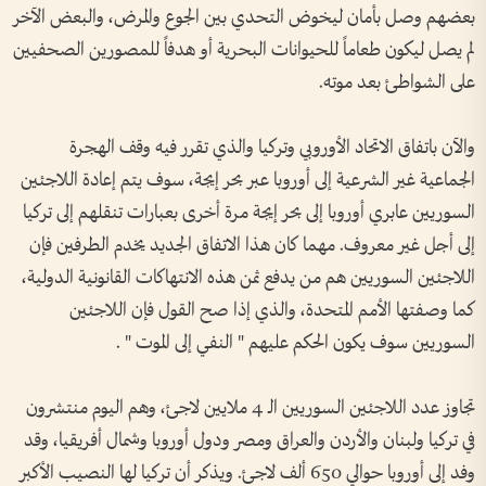
بعضهم وصل بأمان ليخوض التحدي بين الجوع والمرض، والبعض الآخر
لم يصل ليكون طعاماً للحيوانات البحرية أو هدفاً للمصورين الصحفيين
على الشواطئ بعد موته.
والآن باتفاق الاتحاد الأوروبي وتركيا والذي تقرر فيه وقف الهجرة
الجماعية غير الشرعية إلى أوروبا عبر بحر إيجة، سوف يتم إعادة اللاجئين
السوريين عابري أوروبا إلى بحر إيجة مرة أخرى بعبارات تنقلهم إلى تركيا
إلى أجل غير معروف. مهما كان هذا الاتفاق الجديد يخدم الطرفين فإن
اللاجئين السوريين هم من يدفع ثمن هذه الانتهاكات القانونية الدولية،
كما وصفتها الأمم المتحدة، والذي إذا صح القول فإن اللاجئين
السوريين سوف يكون الحكم عليهم " النفي إلى الموت " .
تجاوز عدد اللاجئين السوريين الـ 4 ملايين لاجئ، وهم اليوم منتشرون
في تركيا ولبنان والأردن والعراق ومصر ودول أوروبا وشمال أفريقيا، وقد
وفد إلى أوروبا حوالي 650 ألف لاجئ. ويذكر أن تركيا لها النصيب الأكبر