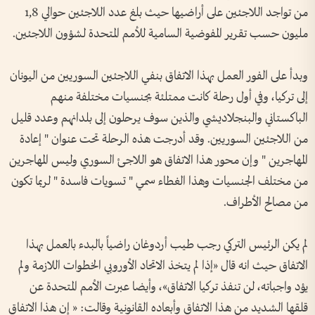
من تواجد اللاجئين على أراضيها حيث بلغ عدد اللاجئين حوالي 1,8
مليون حسب تقرير المفوضية السامية للأمم المتحدة لشؤون اللاجئين.
وبدأ على الفور العمل بهذا الاتفاق بنفي اللاجئين السوريين من اليونان
إلى تركيا، وفي أول رحلة كانت ممتلئة بجنسيات مختلفة منهم
الباكستاني والبنجلاديشي والذين سوف يرحلون إلى بلدانهم وعدد قليل
من اللاجئين السوريين. وقد أدرجت هذه الرحلة تحت عنوان " إعادة
المهاجرين " وإن محور هذا الاتفاق هو اللاجئ السوري وليس المهاجرين
من مختلف الجنسيات وهذا الغطاء سمي " تسويات فاسدة " لربما تكون
من مصالح الأطراف.
لم يكن الرئيس التركي رجب طيب أردوغان راضياً بالبدء بالعمل بهذا
الاتفاق حيث انه قال «إذا لم يتخذ الاتحاد الأوروبي الخطوات اللازمة ولم
يؤد واجباته، لن تنفذ تركيا الاتفاق»، وأيضا عبرت الأمم المتحدة عن
قلقها الشديد من هذا الاتفاق وأبعاده القانونية وقالت: « إن هذا الاتفاق