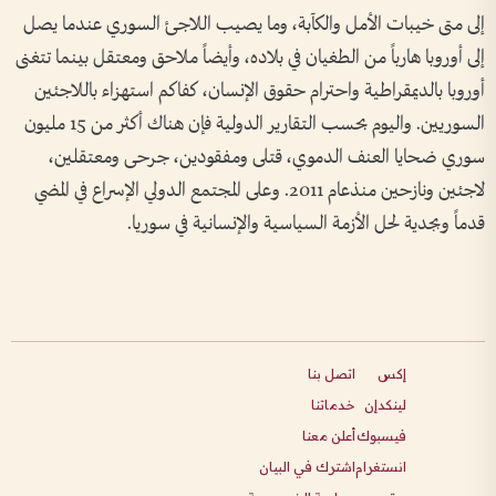
إلى متى خيبات الأمل والكآبة، وما يصيب اللاجئ السوري عندما يصل
إلى أوروبا هارباً من الطغيان في بلاده، وأيضاً ملاحق ومعتقل بينما تتغنى
أوروبا بالديمقراطية واحترام حقوق الإنسان، كفاكم استهزاء باللاجئين
السوريين. واليوم بحسب التقارير الدولية فإن هناك أكثر من 15 مليون
سوري ضحايا العنف الدموي، قتلى ومفقودين، جرحى ومعتقلين،
لاجئين ونازحين منذعام 2011. وعلى المجتمع الدولي الإسراع في المضي
قدماً وبجدية لحل الأزمة السياسية والإنسانية في سوريا.
إكس
اتصل بنا
لينكدإن
خدماتنا
فيسبوك
أعلن معنا
انستغرام
اشترك في البيان