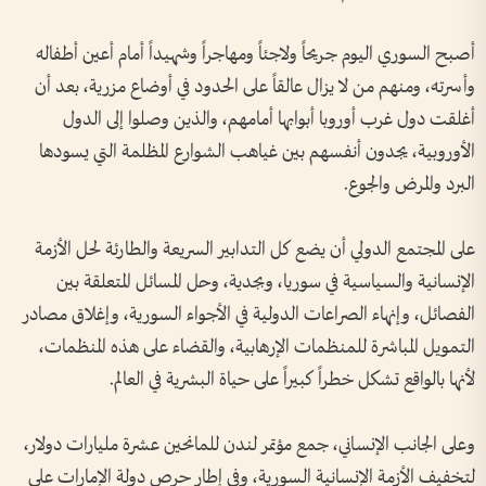
أصبح السوري اليوم جريحاً ولاجئاً ومهاجراً وشهيداً أمام أعين أطفاله
وأسرته، ومنهم من لا يزال عالقاً على الحدود في أوضاع مزرية، بعد أن
أغلقت دول غرب أوروبا أبوابها أمامهم، والذين وصلوا إلى الدول
الأوروبية، يجدون أنفسهم بين غياهب الشوارع المظلمة التي يسودها
البرد والمرض والجوع.
على المجتمع الدولي أن يضع كل التدابير السريعة والطارئة لحل الأزمة
الإنسانية والسياسية في سوريا، وبجدية، وحل المسائل المتعلقة بين
الفصائل، وإنهاء الصراعات الدولية في الأجواء السورية، وإغلاق مصادر
التمويل المباشرة للمنظمات الإرهابية، والقضاء على هذه المنظمات،
لأنها بالواقع تشكل خطراً كبيراً على حياة البشرية في العالم.
وعلى الجانب الإنساني، جمع مؤتمر لندن للمانحين عشرة مليارات دولار،
لتخفيف الأزمة الإنسانية السورية، وفي إطار حرص دولة الإمارات على