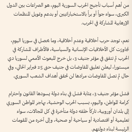
من أهم أسباب تأجيج الحرب السورية اليوم، هو الصراعات بين الدول
الكبرى، سواء جواً أو براً بالاستخباراتيين أو بدعم وتمويل المنظمات
الإرهابية المشاركة في الحرب.
نعم، توجد حرب أخلاقية وعدم أخلاقية، وما يحصل في سوريا اليوم،
تجاوزت كل الأخلاقيات الإنسانية والسياسية، فالأطراف المشاركة في
الحرب لم تتفق في مؤتمر جنيف 3، بل خرج المبعوث الأممي لسوريا دي
ميستورا، ليعلن تعليق المفاوضات في جنيف حتى 25 فبراير الحالي، وفي
حال لم تصل المفاوضات مرادها لن تحقق أهداف الشعب السوري.
فشل مؤتمر جنيف 3، بمثابة فشل في بناء دولة يسودها القانون واحترام
كرامة المواطن، واليوم، بسبب الحرب الوحشية، يهاجر المواطن السوري
إلى بلدان أوروبية، تاركاً خلفه دولة متأخرة في كل المجالات، سواء
تعليمية أو اقتصادية أو سياحية أو صحية، وإلى آخره من المقومات
الرئيسة لبناء دولتهم.