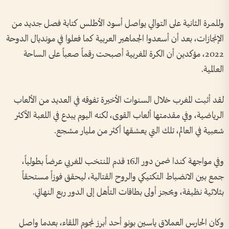
وللمرة الثانية على التوالي يواصل أسود الأطلس كتابة فصل جديد من
الإنجازات، بعد أن أسعدوا الجماهير العربية كما فعلوا في مونديال الدوحة
2022، مؤكدين أن الكرة المغربية أصبحت رقماً صعباً على الساحة
العالمية.
لقد أثبت المغرب خلال السنوات الأخيرة تفوقه في العديد من الألعاب
الرياضية، وفي مقدمتها ألعاب القوى، لكنه اليوم يبدع في اللعبة الأكثر
شعبية في العالم، تلك التي يعشقها أكثر من مليار مشجع.
وفي مواجهة كندا ضمن دور الـ16 قدم المنتخب المغربي عرضاً بطولياً،
جمع بين الانضباط التكتيكي والروح القتالية، ليحقق فوزاً مستحقاً
بثلاثية نظيفة، ويحجز أولى بطاقات التأهل إلى الدور ربع النهائي.
وكان الحارس العملاق ياسين بونو أحد أبرز نجوم اللقاء، بعدما واصل