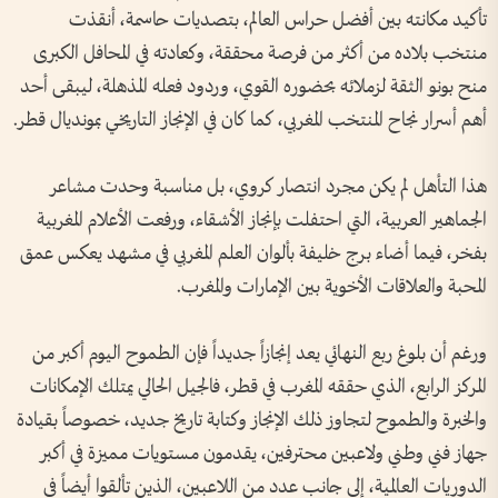
تأكيد مكانته بين أفضل حراس العالم، بتصديات حاسمة، أنقذت
منتخب بلاده من أكثر من فرصة محققة، وكعادته في المحافل الكبرى
منح بونو الثقة لزملائه بحضوره القوي، وردود فعله المذهلة، ليبقى أحد
أهم أسرار نجاح المنتخب المغربي، كما كان في الإنجاز التاريخي بمونديال قطر.
هذا التأهل لم يكن مجرد انتصار كروي، بل مناسبة وحدت مشاعر
الجماهير العربية، التي احتفلت بإنجاز الأشقاء، ورفعت الأعلام المغربية
بفخر، فيما أضاء برج خليفة بألوان العلم المغربي في مشهد يعكس عمق
المحبة والعلاقات الأخوية بين الإمارات والمغرب.
ورغم أن بلوغ ربع النهائي يعد إنجازاً جديداً فإن الطموح اليوم أكبر من
المركز الرابع، الذي حققه المغرب في قطر، فالجيل الحالي يمتلك الإمكانات
والخبرة والطموح لتجاوز ذلك الإنجاز وكتابة تاريخ جديد، خصوصاً بقيادة
جهاز فني وطني ولاعبين محترفين، يقدمون مستويات مميزة في أكبر
الدوريات العالمية، إلى جانب عدد من اللاعبين، الذين تألقوا أيضاً في