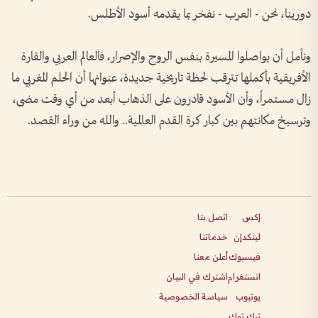
دورينا، نحن - العرب - نفخر بما يقدمه أسود الأطلس.
ونأمل أن يواصلوا المسيرة بنفس الروح والإصرار، فالعالم العربي والقارة
الأفريقية بأكملها تترقب لحظة تاريخية جديدة، عنوانها أن الحلم المغربي ما
زال مستمراً، وأن الأسود قادرون على الذهاب أبعد من أي وقت مضى،
وترسيخ مكانتهم بين كبار كرة القدم العالمية.. والله من وراء القصد.
إكس
اتصل بنا
لينكدإن
خدماتنا
فيسبوك
أعلن معنا
انستغرام
اشترك في البيان
يوتيوب
سياسة الخصوصية
تيك توك