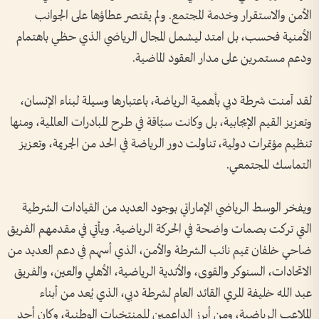
الأمن والاستقرار وخدمة المجتمع. ولم يقتصر عطاؤها على الجوانب
الأمنية فحسب، بل امتد ليشمل المجال الرياضي الذي حظي باهتمام
ودعم مستمرين على مدار العقود الماضية.
لقد آمنت شرطة دبي بأهمية الرياضة، باعتبارها وسيلة لبناء الإنسان،
وتعزيز القيم الإيجابية، بل وكانت سبّاقة في طرح المبادرات العالمية، ومنها
تنظيم مؤتمرات دولية، تناولت دور الرياضة في الحد من الجريمة، وتعزيز
التماسك المجتمعي.
ويفخر الوسط الرياضي الإماراتي بوجود العديد من القيادات الشرطية
التي تركت بصمات واضحة في الحركة الرياضية. ويأتي في مقدمهم الفريق
ضاحي خلفان تميم نائب الشرطة والأمن، الذي أسهم في دعم العديد من
الاتحادات، السنوكر والقوى، والأندية الرياضية، الأهلي والعين، والفريق
عبد الله خليفة المري القائد العام لشرطة دبي، الذي يُعد من أبناء
الملاعب الرياضية، ومن أبرز الداعمين للمنتخبات الوطنية، وكان أحد