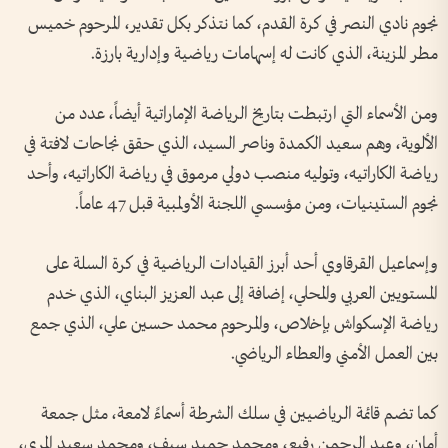
نجوم نادي النصر في كرة القدم، كما نتذكر بكل تقدير، المرحوم خميس
مطر المزينة، الذي كانت له إسهامات رياضية وإدارية بارزة.
ومن الأسماء التي ارتبطت بتاريخ الرياضة الإماراتية أيضاً، عدد من
الألوية، وهم سعيد الكمدة وناصر السيد، الذي حقق نجاحات لافتة في
رياضة الكاراتيه، وتوليه منصب دولي مرموق في رياضة الكاراتيه، وأحد
نجوم الستينيات، ومن مؤسسي اللجنة الأولمبية قبل 47 عاماً.
وإسماعيل القرقاوي أحد أبرز القيادات الرياضية في كرة السلة على
المستويين العربي والمحلي، إضافة إلى عبد العزيز البناي، الذي خدم
رياضة الإسكواش بإخلاص، والمرحوم محمد حسين علي، الذي جمع
بين العمل الأمني والعطاء الرياضي.
كما تضم قائمة الرياضيين في سلك الشرطة أسماءً لامعة، مثل جمعة
أمان، وعبد الرحمن رفيع، ومحمد حميد سيف، ومحمد سعيد المري،